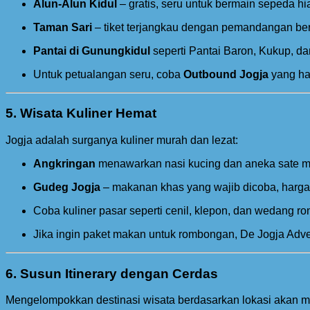
Alun-Alun Kidul
– gratis, seru untuk bermain sepeda hi
Taman Sari
– tiket terjangkau dengan pemandangan ber
Pantai di Gunungkidul
seperti Pantai Baron, Kukup, da
Untuk petualangan seru, coba
Outbound Jogja
yang ha
5. Wisata Kuliner Hemat
Jogja adalah surganya kuliner murah dan lezat:
Angkringan
menawarkan nasi kucing dan aneka sate m
Gudeg Jogja
– makanan khas yang wajib dicoba, harga
Coba kuliner pasar seperti cenil, klepon, dan wedang r
Jika ingin paket makan untuk rombongan, De Jogja Ad
6. Susun Itinerary dengan Cerdas
Mengelompokkan destinasi wisata berdasarkan lokasi akan m