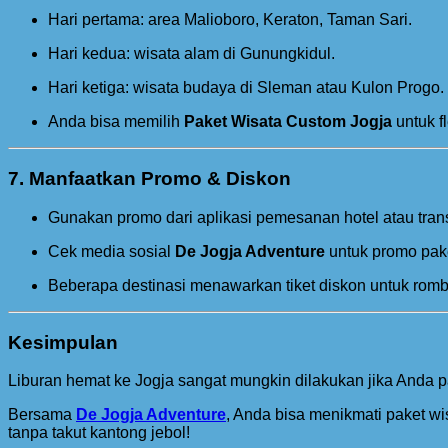
Hari pertama: area Malioboro, Keraton, Taman Sari.
Hari kedua: wisata alam di Gunungkidul.
Hari ketiga: wisata budaya di Sleman atau Kulon Progo.
Anda bisa memilih
Paket Wisata Custom Jogja
untuk fl
7. Manfaatkan Promo & Diskon
Gunakan promo dari aplikasi pemesanan hotel atau trans
Cek media sosial
De Jogja Adventure
untuk promo pak
Beberapa destinasi menawarkan tiket diskon untuk rom
Kesimpulan
Liburan hemat ke Jogja sangat mungkin dilakukan jika Anda pa
Bersama
De Jogja Adventure
, Anda bisa menikmati paket wi
tanpa takut kantong jebol!