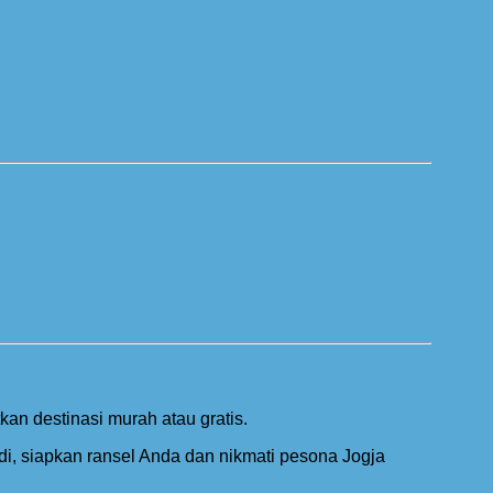
an destinasi murah atau gratis.
di, siapkan ransel Anda dan nikmati pesona Jogja