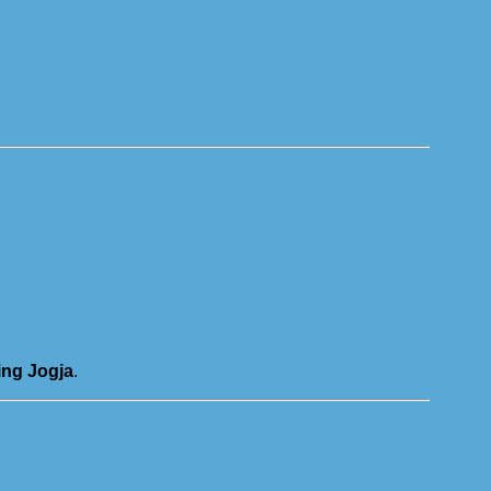
ing Jogja
.