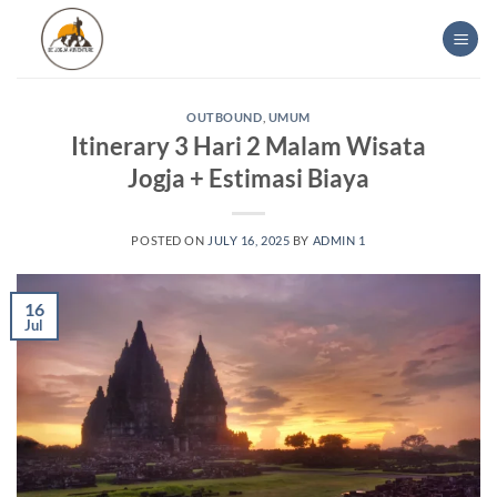
Skip
to
content
OUTBOUND
,
UMUM
Itinerary 3 Hari 2 Malam Wisata
Jogja + Estimasi Biaya
POSTED ON
JULY 16, 2025
BY
ADMIN 1
16
Jul