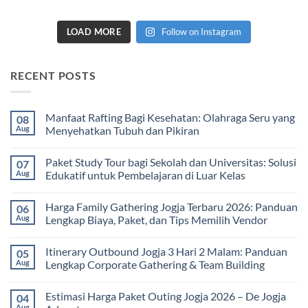
LOAD MORE
Follow on Instagram
RECENT POSTS
Manfaat Rafting Bagi Kesehatan: Olahraga Seru yang
08
Aug
Menyehatkan Tubuh dan Pikiran
No
Comments
Paket Study Tour bagi Sekolah dan Universitas: Solusi
07
on
Manfaat
Aug
Edukatif untuk Pembelajaran di Luar Kelas
Rafting
Bagi
No
Kesehatan:
Comments
Harga Family Gathering Jogja Terbaru 2026: Panduan
06
Olahraga
on
Seru
Paket
Aug
Lengkap Biaya, Paket, dan Tips Memilih Vendor
yang
Study
Menyehatkan
Tour
No
Tubuh
bagi
Comments
Itinerary Outbound Jogja 3 Hari 2 Malam: Panduan
05
dan
Sekolah
on
Pikiran
dan
Harga
Aug
Lengkap Corporate Gathering & Team Building
Universitas:
Family
Solusi
Gathering
No
Edukatif
Jogja
Comments
Estimasi Harga Paket Outing Jogja 2026 – De Jogja
04
untuk
Terbaru
on
Pembelajaran
2026:
Itinerary
Aug