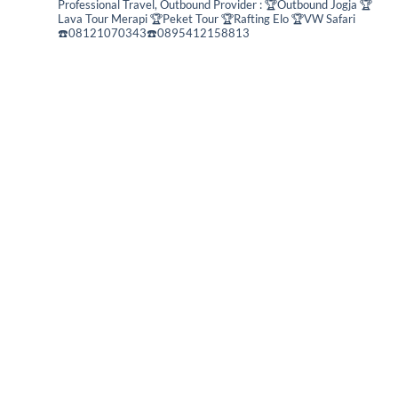
Professional Travel,
Outbound Provider :
🏆Outbound Jogja
🏆
Lava Tour Merapi
🏆Peket Tour
🏆Rafting Elo
🏆VW Safari
☎️08121070343☎️0895412158813