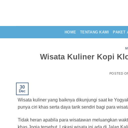
Skip
to
content
HOME
TENTANG KAMI
PAKET 
M
Wisata Kuliner Kopi K
POSTED 
30
Dec
Wisata kuliner yang baiknya dikunjungi saat ke Yogya
punya ciri khas serta daya tarik sendiri bagi para wisa
Tidak heran apabila para wisatawan meluangkan wakt
khas Jogja tersebut. Lokasi wisata ini ada di Jalan Ka