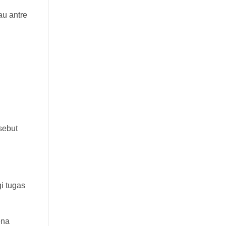
au antre
sebut
i tugas
ena