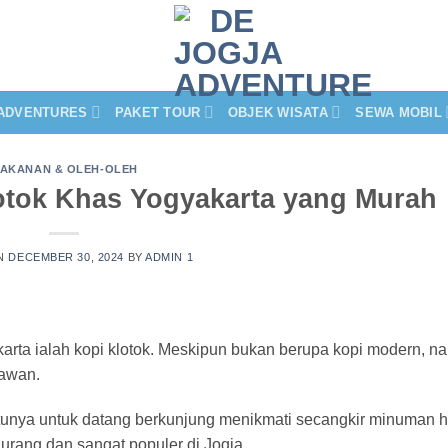
ADVENTURES
PAKET TOUR
OBJEK WISATA
SEWA MOBIL
AKANAN & OLEH-OLEH
lotok Khas Yogyakarta yang Murah
ON
DECEMBER 30, 2024
BY
ADMIN 1
karta ialah kopi klotok. Meskipun bukan berupa kopi modern, 
tawan.
unya untuk datang berkunjung menikmati secangkir minuman h
liurang dan sangat populer di Jogja.