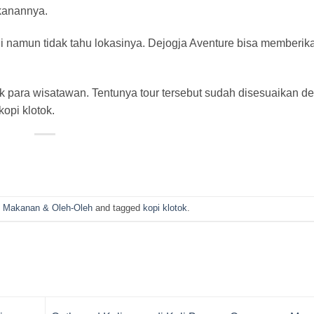
kanannya.
i namun tidak tahu lokasinya. Dejogja Aventure bisa memberika
uk para wisatawan. Tentunya tour tersebut sudah disesuaikan d
opi klotok.
n
Makanan & Oleh-Oleh
and tagged
kopi klotok
.