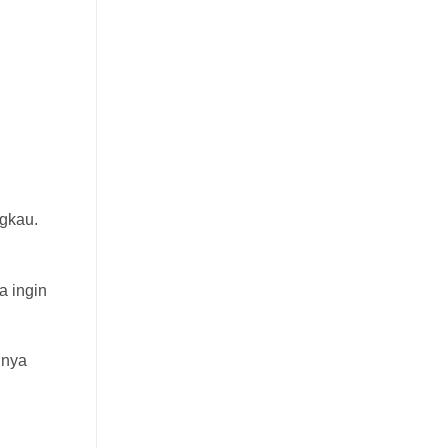
ngkau.
a ingin
inya