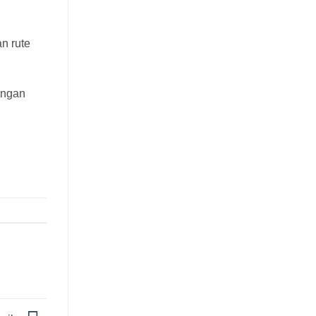
n rute
engan