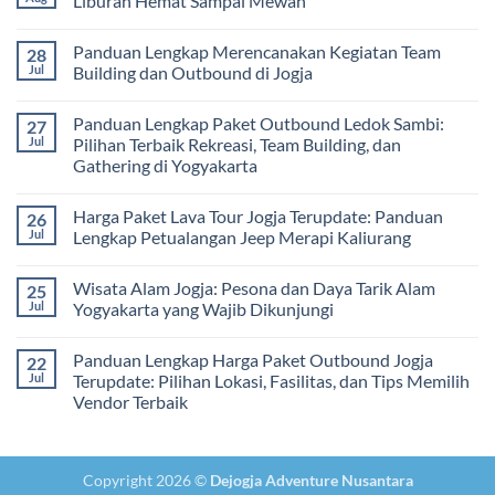
Liburan Hemat Sampai Mewah
Tips
Malam:
Harga
Memilih
Panduan
Paket
No
Vendor
Lengkap
Outing
Comments
Panduan Lengkap Merencanakan Kegiatan Team
28
Corporate
Jogja
on
Gathering
2026
Panduan
Jul
Building dan Outbound di Jogja
&
–
Lengkap
Team
De
Harga
No
Building
Jogja
Paket
Comments
Panduan Lengkap Paket Outbound Ledok Sambi:
27
Adventure
Trip
on
Jogja
Panduan
Jul
Pilihan Terbaik Rekreasi, Team Building, dan
2026:
Lengkap
Gathering di Yogyakarta
Liburan
Merencanakan
Hemat
Kegiatan
No
Sampai
Team
Comments
Mewah
Building
Harga Paket Lava Tour Jogja Terupdate: Panduan
26
on
dan
Panduan
Jul
Lengkap Petualangan Jeep Merapi Kaliurang
Outbound
Lengkap
di
Paket
No
Jogja
Outbound
Comments
Wisata Alam Jogja: Pesona dan Daya Tarik Alam
25
Ledok
on
Sambi:
Harga
Jul
Yogyakarta yang Wajib Dikunjungi
Pilihan
Paket
Terbaik
Lava
No
Rekreasi,
Tour
Comments
Panduan Lengkap Harga Paket Outbound Jogja
22
Team
Jogja
on
Building,
Terupdate:
Wisata
Jul
Terupdate: Pilihan Lokasi, Fasilitas, dan Tips Memilih
dan
Panduan
Alam
Vendor Terbaik
Gathering
Lengkap
Jogja:
di
Petualangan
Pesona
No
Yogyakarta
Jeep
dan
Comments
Merapi
Daya
on
Kaliurang
Tarik
Panduan
Alam
Copyright 2026 ©
Dejogja Adventure Nusantara
Lengkap
Yogyakarta