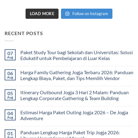
LOAD MORE
Follow on Instagram
RECENT POSTS
Paket Study Tour bagi Sekolah dan Universitas: Solusi
07
Aug
Edukatif untuk Pembelajaran di Luar Kelas
No
Comments
Harga Family Gathering Jogja Terbaru 2026: Panduan
06
on
Paket
Aug
Lengkap Biaya, Paket, dan Tips Memilih Vendor
Study
Tour
No
bagi
Comments
Itinerary Outbound Jogja 3 Hari 2 Malam: Panduan
05
Sekolah
on
dan
Harga
Aug
Lengkap Corporate Gathering & Team Building
Universitas:
Family
Solusi
Gathering
No
Edukatif
Jogja
Comments
Estimasi Harga Paket Outing Jogja 2026 – De Jogja
04
untuk
Terbaru
on
Pembelajaran
2026:
Itinerary
Aug
Adventure
di
Panduan
Outbound
Luar
Lengkap
Jogja
No
Kelas
Biaya,
3
Comments
Panduan Lengkap Harga Paket Trip Jogja 2026:
01
Paket,
Hari
on
dan
2
Estimasi
Aug