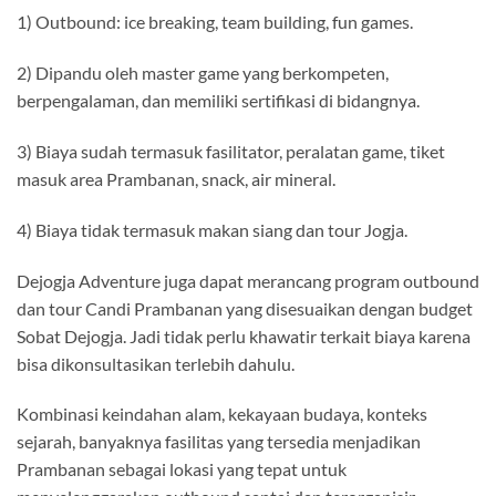
1) Outbound: ice breaking, team building, fun games.
2) Dipandu oleh master game yang berkompeten,
berpengalaman, dan memiliki sertifikasi di bidangnya.
3) Biaya sudah termasuk fasilitator, peralatan game, tiket
masuk area Prambanan, snack, air mineral.
4) Biaya tidak termasuk makan siang dan tour Jogja.
Dejogja Adventure juga dapat merancang program outbound
dan tour Candi Prambanan yang disesuaikan dengan budget
Sobat Dejogja. Jadi tidak perlu khawatir terkait biaya karena
bisa dikonsultasikan terlebih dahulu.
Kombinasi keindahan alam, kekayaan budaya, konteks
sejarah, banyaknya fasilitas yang tersedia menjadikan
Prambanan sebagai lokasi yang tepat untuk