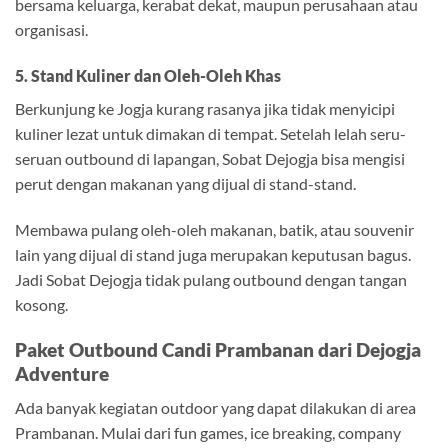
bersama keluarga, kerabat dekat, maupun perusahaan atau
organisasi.
5. Stand Kuliner dan Oleh-Oleh Khas
Berkunjung ke Jogja kurang rasanya jika tidak menyicipi
kuliner lezat untuk dimakan di tempat. Setelah lelah seru-
seruan outbound di lapangan, Sobat Dejogja bisa mengisi
perut dengan makanan yang dijual di stand-stand.
Membawa pulang oleh-oleh makanan, batik, atau souvenir
lain yang dijual di stand juga merupakan keputusan bagus.
Jadi Sobat Dejogja tidak pulang outbound dengan tangan
kosong.
Paket Outbound Candi Prambanan dari Dejogja
Adventure
Ada banyak kegiatan outdoor yang dapat dilakukan di area
Prambanan. Mulai dari fun games, ice breaking, company