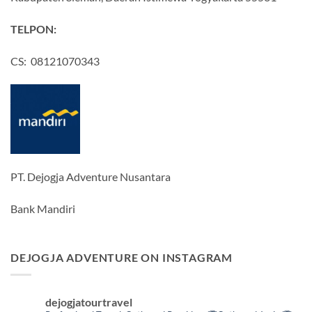
TELPON:
CS: 08121070343
PT. Dejogja Adventure Nusantara
Bank Mandiri
DEJOGJA ADVENTURE ON INSTAGRAM
dejogjatourtravel