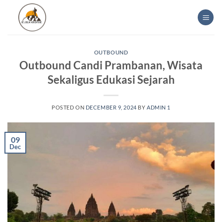
Skip
to
content
OUTBOUND
Outbound Candi Prambanan, Wisata
Sekaligus Edukasi Sejarah
POSTED ON
DECEMBER 9, 2024
BY
ADMIN 1
09
Dec