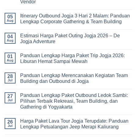
Vendor
Tour
bagi
No
Sekolah
Comments
dan
Itinerary Outbound Jogja 3 Hari 2 Malam: Panduan
on
05
Universitas:
Harga
Aug
Lengkap Corporate Gathering & Team Building
Solusi
Family
Edukatif
Gathering
No
untuk
Jogja
Comments
Pembelajaran
Estimasi Harga Paket Outing Jogja 2026 – De
Terbaru
on
04
di
2026:
Itinerary
Aug
Jogja Adventure
Luar
Panduan
Outbound
Kelas
Lengkap
Jogja
No
Biaya,
3
Comments
Panduan Lengkap Harga Paket Trip Jogja 2026:
Paket,
Hari
on
01
dan
2
Estimasi
Aug
Liburan Hemat Sampai Mewah
Tips
Malam:
Harga
Memilih
Panduan
Paket
No
Vendor
Lengkap
Outing
Comments
Panduan Lengkap Merencanakan Kegiatan Team
Corporate
Jogja
on
28
Gathering
2026
Panduan
Jul
Building dan Outbound di Jogja
&
–
Lengkap
Team
De
Harga
No
Building
Jogja
Paket
Comments
Panduan Lengkap Paket Outbound Ledok Sambi:
Adventure
Trip
on
27
Jogja
Panduan
Jul
Pilihan Terbaik Rekreasi, Team Building, dan
2026:
Lengkap
Gathering di Yogyakarta
Liburan
Merencanakan
Hemat
Kegiatan
No
Sampai
Team
Comments
Mewah
Building
Harga Paket Lava Tour Jogja Terupdate: Panduan
on
26
dan
Panduan
Jul
Lengkap Petualangan Jeep Merapi Kaliurang
Outbound
Lengkap
di
Paket
No
Jogja
Outbound