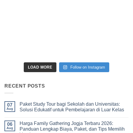
LOAD MORE
Follow on Instagram
RECENT POSTS
Paket Study Tour bagi Sekolah dan Universitas:
07
Aug
Solusi Edukatif untuk Pembelajaran di Luar Kelas
No
Comments
Harga Family Gathering Jogja Terbaru 2026:
on
06
Paket
Aug
Panduan Lengkap Biaya, Paket, dan Tips Memilih
Study