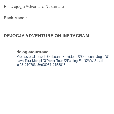
PT. Dejogja Adventure Nusantara
Bank Mandiri
DEJOGJA ADVENTURE ON INSTAGRAM
dejogjatourtravel
Professional Travel,
Outbound Provider :
🏆Outbound Jogja
🏆
Lava Tour Merapi
🏆Peket Tour
🏆Rafting Elo
🏆VW Safari
☎️08121070343☎️0895412158813