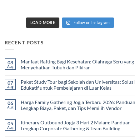
LOAD MORE
Follow on Instagram
RECENT POSTS
Manfaat Rafting Bagi Kesehatan: Olahraga Seru yang
08
Aug
Menyehatkan Tubuh dan Pikiran
No
Comments
Paket Study Tour bagi Sekolah dan Universitas: Solusi
07
on
Manfaat
Aug
Edukatif untuk Pembelajaran di Luar Kelas
Rafting
Bagi
No
Kesehatan:
Comments
Harga Family Gathering Jogja Terbaru 2026: Panduan
06
Olahraga
on
Seru
Paket
Aug
Lengkap Biaya, Paket, dan Tips Memilih Vendor
yang
Study
Menyehatkan
Tour
No
Tubuh
bagi
Comments
Itinerary Outbound Jogja 3 Hari 2 Malam: Panduan
05
dan
Sekolah
on
Pikiran
dan
Harga
Aug
Lengkap Corporate Gathering & Team Building
Universitas:
Family
Solusi
Gathering
No
Edukatif
Jogja
Comments