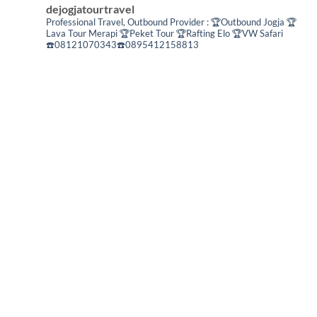
dejogjatourtravel
Professional Travel,
Outbound Provider :
🏆Outbound Jogja
🏆
Lava Tour Merapi
🏆Peket Tour
🏆Rafting Elo
🏆VW Safari
☎️08121070343☎️0895412158813