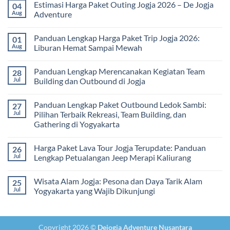
Estimasi Harga Paket Outing Jogja 2026 – De Jogja
04
untuk
Terbaru
on
Pembelajaran
2026:
Itinerary
Aug
Adventure
di
Panduan
Outbound
Luar
Lengkap
Jogja
No
Kelas
Biaya,
3
Comments
Panduan Lengkap Harga Paket Trip Jogja 2026:
01
Paket,
Hari
on
dan
2
Estimasi
Aug
Liburan Hemat Sampai Mewah
Tips
Malam:
Harga
Memilih
Panduan
Paket
No
Vendor
Lengkap
Outing
Comments
Panduan Lengkap Merencanakan Kegiatan Team
28
Corporate
Jogja
on
Gathering
2026
Panduan
Jul
Building dan Outbound di Jogja
&
–
Lengkap
Team
De
Harga
No
Building
Jogja
Paket
Comments
Panduan Lengkap Paket Outbound Ledok Sambi:
27
Adventure
Trip
on
Jogja
Panduan
Jul
Pilihan Terbaik Rekreasi, Team Building, dan
2026:
Lengkap
Gathering di Yogyakarta
Liburan
Merencanakan
Hemat
Kegiatan
No
Sampai
Team
Comments
Mewah
Building
Harga Paket Lava Tour Jogja Terupdate: Panduan
26
on
dan
Panduan
Jul
Lengkap Petualangan Jeep Merapi Kaliurang
Outbound
Lengkap
di
Paket
No
Jogja
Outbound
Comments
Wisata Alam Jogja: Pesona dan Daya Tarik Alam
25
Ledok
on
Sambi:
Harga
Jul
Yogyakarta yang Wajib Dikunjungi
Pilihan
Paket
Terbaik
Lava
No
Rekreasi,
Tour
Comments
Team
Jogja
on
Building,
Terupdate:
Wisata
Copyright 2026 ©
Dejogja Adventure Nusantara
dan
Panduan
Alam