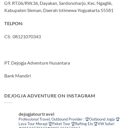
G9, RT.06/RW.36, Dayakan, Sardonoharjo, Kec. Ngaglik,
Kabupaten Sleman, Daerah Istimewa Yogyakarta 55581
TELPON:
CS: 08121070343
PT. Dejogja Adventure Nusantara
Bank Mandiri
DEJOGJA ADVENTURE ON INSTAGRAM
dejogjatourtravel
Professional Travel,
Outbound Provider :
🏆Outbound Jogja
🏆
Lava Tour Merapi
🏆Peket Tour
🏆Rafting Elo
🏆VW Safari