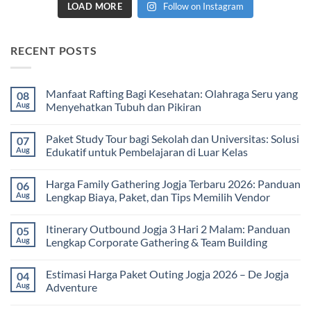
LOAD MORE
Follow on Instagram
RECENT POSTS
Manfaat Rafting Bagi Kesehatan: Olahraga Seru yang
08
Aug
Menyehatkan Tubuh dan Pikiran
No
Comments
Paket Study Tour bagi Sekolah dan Universitas: Solusi
07
on
Manfaat
Aug
Edukatif untuk Pembelajaran di Luar Kelas
Rafting
Bagi
No
Kesehatan:
Comments
Harga Family Gathering Jogja Terbaru 2026: Panduan
06
Olahraga
on
Seru
Paket
Aug
Lengkap Biaya, Paket, dan Tips Memilih Vendor
yang
Study
Menyehatkan
Tour
No
Tubuh
bagi
Comments
Itinerary Outbound Jogja 3 Hari 2 Malam: Panduan
05
dan
Sekolah
on
Pikiran
dan
Harga
Aug
Lengkap Corporate Gathering & Team Building
Universitas:
Family
Solusi
Gathering
No
Edukatif
Jogja
Comments
Estimasi Harga Paket Outing Jogja 2026 – De Jogja
04
untuk
Terbaru
on
Pembelajaran
2026:
Itinerary
Aug
Adventure
di
Panduan
Outbound
Luar
Lengkap
Jogja
No
Kelas
Biaya,
3
Comments