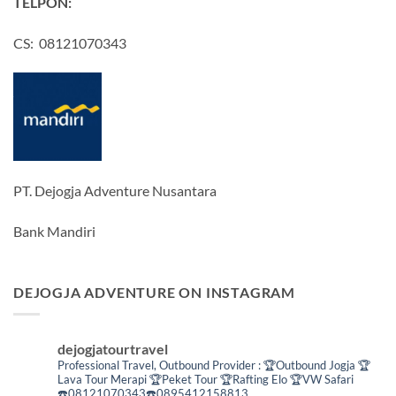
TELPON:
CS: 08121070343
PT. Dejogja Adventure Nusantara
Bank Mandiri
DEJOGJA ADVENTURE ON INSTAGRAM
dejogjatourtravel
Professional Travel,
Outbound Provider :
🏆Outbound Jogja
🏆
Lava Tour Merapi
🏆Peket Tour
🏆Rafting Elo
🏆VW Safari
☎️08121070343☎️0895412158813