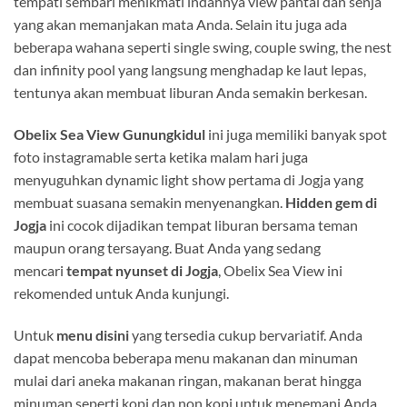
tempati sembari menikmati indahnya view pantai dan senja
yang akan memanjakan mata Anda. Selain itu juga ada
beberapa wahana seperti single swing, couple swing, the nest
dan infinity pool yang langsung menghadap ke laut lepas,
tentunya akan membuat liburan Anda semakin berkesan.
Obelix Sea View Gunungkidul
ini juga memiliki banyak spot
foto instagramable serta ketika malam hari juga
menyuguhkan dynamic light show pertama di Jogja yang
membuat suasana semakin menyenangkan.
Hidden gem di
Jogja
ini cocok dijadikan tempat liburan bersama teman
maupun orang tersayang. Buat Anda yang sedang
mencari
tempat nyunset di Jogja
, Obelix Sea View ini
rekomended untuk Anda kunjungi.
Untuk
menu disini
yang tersedia cukup bervariatif. Anda
dapat mencoba beberapa menu makanan dan minuman
mulai dari aneka makanan ringan, makanan berat hingga
minuman seperti kopi dan non kopi untuk menemani Anda