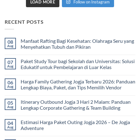
LOAD MORE
Follow on Instagram
RECENT POSTS
Manfaat Rafting Bagi Kesehatan: Olahraga Seru yang
08
Aug
Menyehatkan Tubuh dan Pikiran
No
Comments
Paket Study Tour bagi Sekolah dan Universitas: Solusi
07
on
Manfaat
Aug
Edukatif untuk Pembelajaran di Luar Kelas
Rafting
Bagi
No
Kesehatan:
Comments
Harga Family Gathering Jogja Terbaru 2026: Panduan
06
Olahraga
on
Seru
Paket
Aug
Lengkap Biaya, Paket, dan Tips Memilih Vendor
yang
Study
Menyehatkan
Tour
No
Tubuh
bagi
Comments
Itinerary Outbound Jogja 3 Hari 2 Malam: Panduan
05
dan
Sekolah
on
Pikiran
dan
Harga
Aug
Lengkap Corporate Gathering & Team Building
Universitas:
Family
Solusi
Gathering
No
Edukatif
Jogja
Comments
Estimasi Harga Paket Outing Jogja 2026 – De Jogja
04
untuk
Terbaru
on
Pembelajaran
2026:
Itinerary
Aug
Adventure
di
Panduan
Outbound
Luar
Lengkap
Jogja
No
Kelas
Biaya,
3
Comments