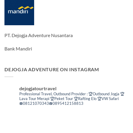
PT. Dejogja Adventure Nusantara
Bank Mandiri
DEJOGJA ADVENTURE ON INSTAGRAM
dejogjatourtravel
Professional Travel,
Outbound Provider :
🏆Outbound Jogja
🏆
Lava Tour Merapi
🏆Peket Tour
🏆Rafting Elo
🏆VW Safari
☎️08121070343☎️0895412158813