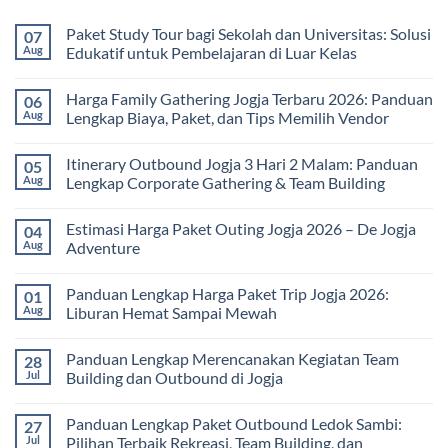
Paket Study Tour bagi Sekolah dan Universitas: Solusi
07
Aug
Edukatif untuk Pembelajaran di Luar Kelas
No
Comments
Harga Family Gathering Jogja Terbaru 2026: Panduan
06
on
Paket
Aug
Lengkap Biaya, Paket, dan Tips Memilih Vendor
Study
Tour
No
bagi
Comments
Itinerary Outbound Jogja 3 Hari 2 Malam: Panduan
05
Sekolah
on
dan
Harga
Aug
Lengkap Corporate Gathering & Team Building
Universitas:
Family
Solusi
Gathering
No
Edukatif
Jogja
Comments
Estimasi Harga Paket Outing Jogja 2026 – De Jogja
04
untuk
Terbaru
on
Pembelajaran
2026:
Itinerary
Aug
Adventure
di
Panduan
Outbound
Luar
Lengkap
Jogja
No
Kelas
Biaya,
3
Comments
Panduan Lengkap Harga Paket Trip Jogja 2026:
01
Paket,
Hari
on
dan
2
Estimasi
Aug
Liburan Hemat Sampai Mewah
Tips
Malam:
Harga
Memilih
Panduan
Paket
No
Vendor
Lengkap
Outing
Comments
Panduan Lengkap Merencanakan Kegiatan Team
28
Corporate
Jogja
on
Gathering
2026
Panduan
Jul
Building dan Outbound di Jogja
&
–
Lengkap
Team
De
Harga
No
Building
Jogja
Paket
Comments
Panduan Lengkap Paket Outbound Ledok Sambi:
27
Adventure
Trip
on
Jogja
Panduan
Jul
Pilihan Terbaik Rekreasi, Team Building, dan