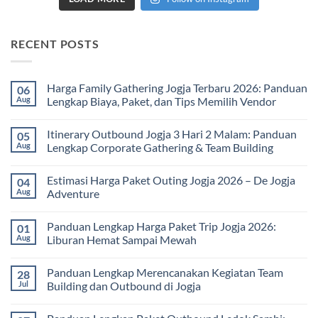
RECENT POSTS
Harga Family Gathering Jogja Terbaru 2026: Panduan
06
Aug
Lengkap Biaya, Paket, dan Tips Memilih Vendor
No
Comments
Itinerary Outbound Jogja 3 Hari 2 Malam: Panduan
05
on
Harga
Aug
Lengkap Corporate Gathering & Team Building
Family
Gathering
No
Jogja
Comments
Estimasi Harga Paket Outing Jogja 2026 – De Jogja
04
Terbaru
on
2026:
Itinerary
Aug
Adventure
Panduan
Outbound
Lengkap
Jogja
No
Biaya,
3
Comments
Panduan Lengkap Harga Paket Trip Jogja 2026:
01
Paket,
Hari
on
dan
2
Estimasi
Aug
Liburan Hemat Sampai Mewah
Tips
Malam:
Harga
Memilih
Panduan
Paket
No
Vendor
Lengkap
Outing
Comments
Panduan Lengkap Merencanakan Kegiatan Team
28
Corporate
Jogja
on
Gathering
2026
Panduan
Jul
Building dan Outbound di Jogja
&
–
Lengkap
Team
De
Harga
No
Building
Jogja
Paket
Comments