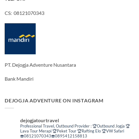
CS: 08121070343
PT. Dejogja Adventure Nusantara
Bank Mandiri
DEJOGJA ADVENTURE ON INSTAGRAM
dejogjatourtravel
Professional Travel,
Outbound Provider :
🏆Outbound Jogja
🏆
Lava Tour Merapi
🏆Peket Tour
🏆Rafting Elo
🏆VW Safari
☎️08121070343☎️0895412158813