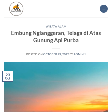
Skip
to
content
WISATA ALAM
Embung Nglanggeran, Telaga di Atas
Gunung Api Purba
POSTED ON
OCTOBER 23, 2022
BY
ADMIN 1
23
Oct