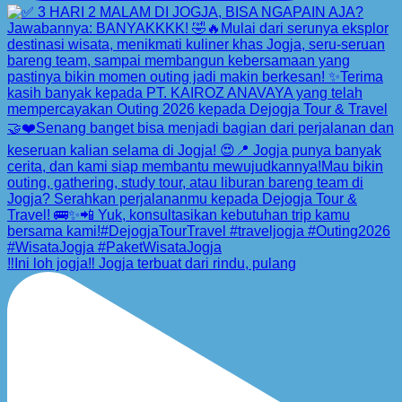
‼️Ini loh jogja‼️ Jogja terbuat dari rindu, pulang