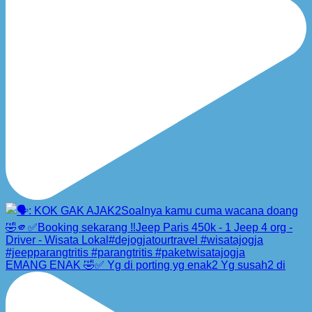
EMANG ENAK 🤣✅ Yg di porting yg enak2 Yg susah2 di