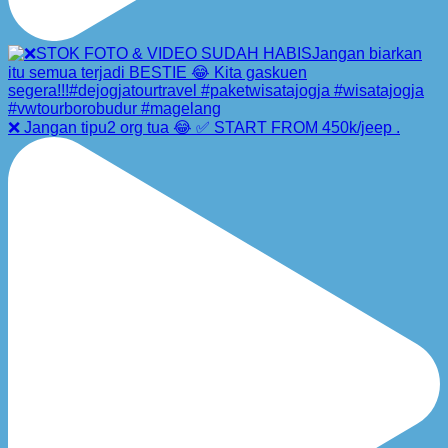
❌ Jangan tipu2 org tua 😂 ✅ START FROM 450k/jeep .