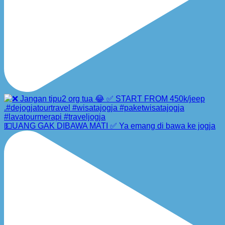
💵UANG GAK DIBAWA MATI ✅ Ya emang di bawa ke jogja