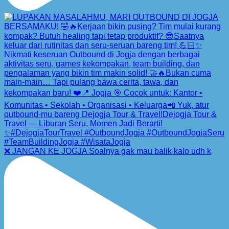
❌ JANGAN KE JOGJA Soalnya gak mau balik kalo udh k