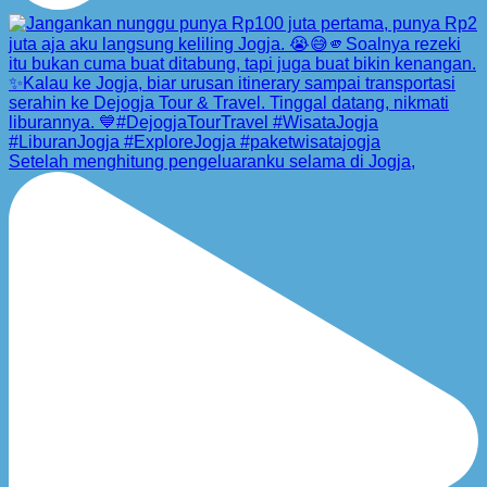
Setelah menghitung pengeluaranku selama di Jogja,