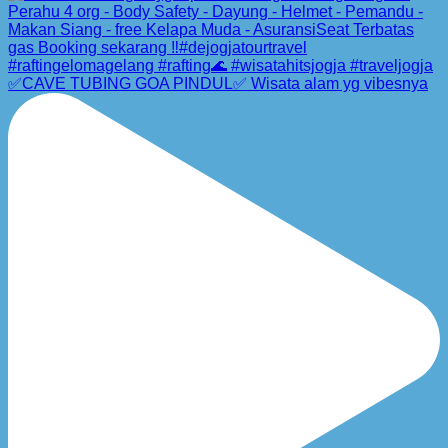
✅CAVE TUBING GOA PINDUL✅ Wisata alam yg vibesnya