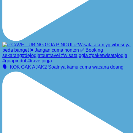
🗣️: KOK GAK AJAK2 Soalnya kamu cuma wacana doang