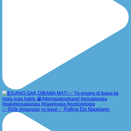
✅ 650k dintangan yg tepat ✅ Rafting Elo Magelang: