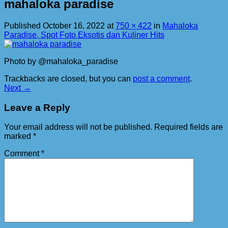
mahaloka paradise
Published
October 16, 2022
at
750 × 422
in
Mahaloka
Paradise, Spot Foto Eksotis dan Kuliner Hits
Photo by @mahaloka_paradise
Trackbacks are closed, but you can
post a comment
.
Next
→
Leave a Reply
Your email address will not be published.
Required fields are
marked
*
Comment
*