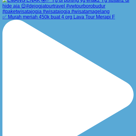
✅ Murah meriah 450k buat 4 org Lava Tour Merapi F