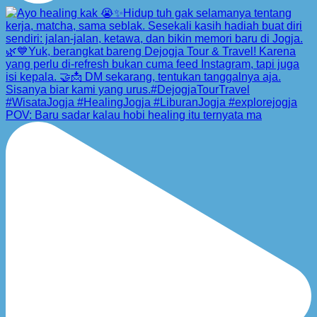
POV: Baru sadar kalau hobi healing itu ternyata ma