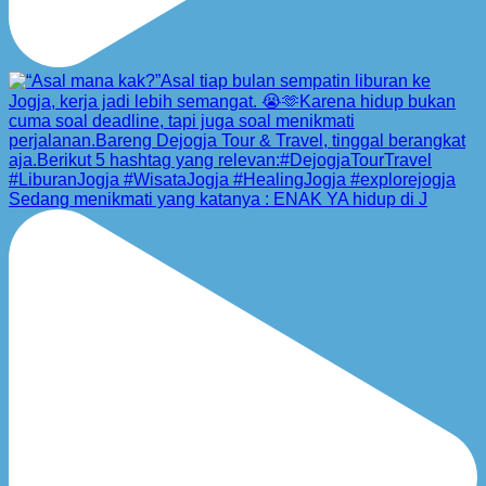
Sedang menikmati yang katanya : ENAK YA hidup di J