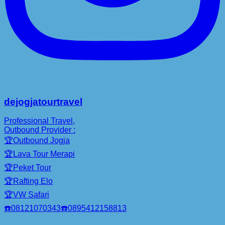
dejogjatourtravel
Professional Travel,
Outbound Provider :
🏆Outbound Jogja
🏆Lava Tour Merapi
🏆Peket Tour
🏆Rafting Elo
🏆VW Safari
☎️08121070343☎️0895412158813