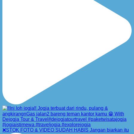
❌STOK FOTO & VIDEO SUDAH HABIS Jangan biarkan itu