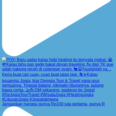
Jangankan nunggu punya Rp100 juta pertama, punya R