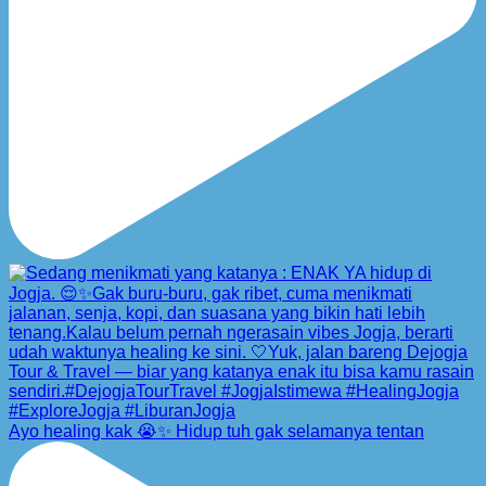
Ayo healing kak 😭✨ Hidup tuh gak selamanya tentan