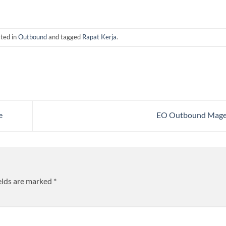
sted in
Outbound
and tagged
Rapat Kerja
.
e
EO Outbound Mage
elds are marked
*