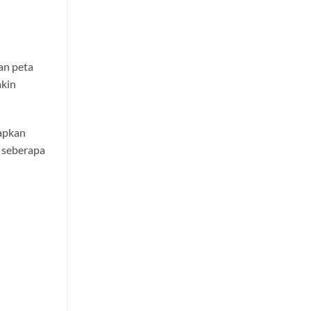
an peta
akin
iapkan
, seberapa