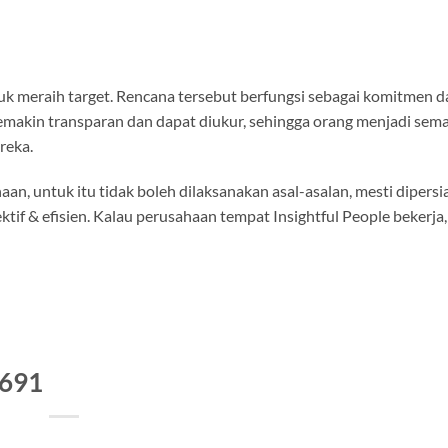
k meraih target. Rencana tersebut berfungsi sebagai komitmen d
emakin transparan dan dapat diukur, sehingga orang menjadi sem
reka.
an, untuk itu tidak boleh dilaksanakan asal-asalan, mesti dipers
tif & efisien. Kalau perusahaan tempat Insightful People bekerja
4691