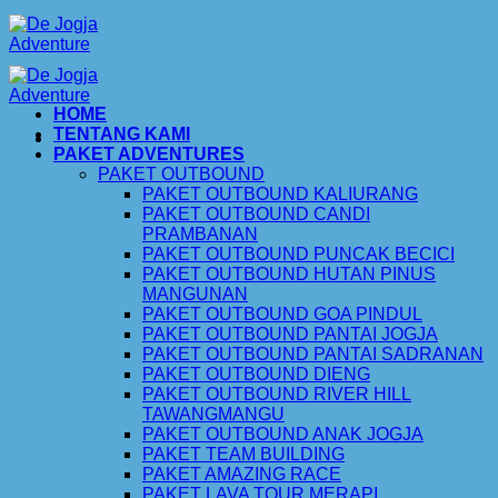
Skip
to
content
HOME
TENTANG KAMI
PAKET ADVENTURES
PAKET OUTBOUND
PAKET OUTBOUND KALIURANG
PAKET OUTBOUND CANDI
PRAMBANAN
PAKET OUTBOUND PUNCAK BECICI
PAKET OUTBOUND HUTAN PINUS
MANGUNAN
PAKET OUTBOUND GOA PINDUL
PAKET OUTBOUND PANTAI JOGJA
PAKET OUTBOUND PANTAI SADRANAN
PAKET OUTBOUND DIENG
PAKET OUTBOUND RIVER HILL
TAWANGMANGU
PAKET OUTBOUND ANAK JOGJA
PAKET TEAM BUILDING
PAKET AMAZING RACE
PAKET LAVA TOUR MERAPI