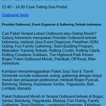
12.40 – 14.30 Cave Tubing Goa Pindul
Outbound Jogja
Provider Outbound, Event Organizer & Gathering Terbaik Indonesia
Cari Paket Tempat Lokasi Outbound atau Outing Murah?
Galaxy Adventure merupakan Provider Outbound terbaik
Indonesia, meliputi Jasa Event Organizer, Pelatihan SDM,
Outing, Fun Family Gathering, Team Building Program,
Motivation Training Terbaik, Rafting Cicatih, Rafting Citarik,
Rafting Cisadane, Kalibaru, The Highland Park Resort
Bogor, Paket Outbound Murah, Paintball, Off Road, Bike
Adventure.
Kamipun menyelenggarakan Paket Jasa Tour & Travel
Domestik include outbound, outing, gathering dengan biaya
murah dan pelayanan profesional, meliputi Bogor Puncak,
Bandung, Malang, Kepulauan Seribu, Yogyakarta, Bali,
Lombok, Manado.
Paket Outbound Murah di Tempat Outbound terbaik di Bogor,
Sentul, Bandung, Yogyakarta, Malang. Fun Outing, Family
Gathering, Team Building, Leadership Programs, Pelatihan