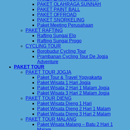
PAKET OLAHRAGA SUNNAH
PAKET PAINT BALL
PAKET OFFROAD
PAKET SNORKELING
Paket Meeting Perusahaan
PAKET RAFTING
Rafting Sungai Elo
Rafting Sungai Progo
CYCLING TOUR
Borobudur Cycling Tour
Prambanan Cycling Tour De Jogja
Adventure
PAKET TOUR
PAKET TOUR JOGJA
Paket Tour & Travel Yogyakarta
Paket Wisata 1 Hari Jogja
Paket Wisata 2 Hari 1 Malam Jogja
Paket Wisata 3 Hari 2 Malam Jogja
PAKET TOUR DIENG
Paket Wisata Dieng 1 Hari
Paket Wisata Dieng 2 Hari 1 Malam
Paket Wisata Dieng 3 Hari 2 Malam
PAKET TOUR MALANG
Paket Wisata Malang – Batu 2 Hari 1
Malam