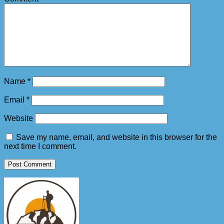
Name
*
Email
*
Website
Save my name, email, and website in this browser for the
next time I comment.