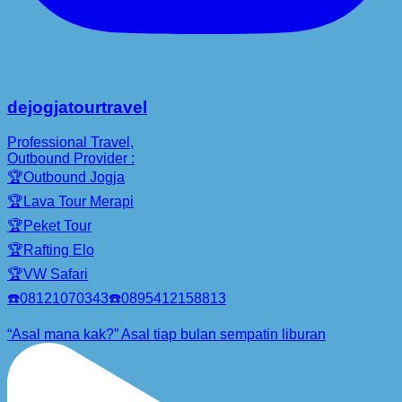
dejogjatourtravel
Professional Travel,
Outbound Provider :
🏆Outbound Jogja
🏆Lava Tour Merapi
🏆Peket Tour
🏆Rafting Elo
🏆VW Safari
☎️08121070343☎️0895412158813
“Asal mana kak?” Asal tiap bulan sempatin liburan