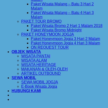
Paket Wisata Malang – Batu 3 Hari 2
Malam
Paket Wisata Malang – Batu 4 Hari 3
Malam
PAKET TOUR BROMO
Paket Wisata Bromo 2 Hari 1 Malam 2018
Paket Wisata Bromo Midnight
PAKET HONEYMOON JOGJA
Paket Honeymoon Jogja 3 Hari 2 Malam
Paket Honeymoon Jogja 4 Hari 3 Malam
ON REQUEST TOUR
OBJEK WISATA
WISATA PANTAI
WISATA ALAM
WISATA HERITAGE
MAKANAN & OLEH-OLEH
ARTIKEL OUTBOUND
SEWA MOBIL
SEWA MOBIL JOGJA
E-Book Wisata Jogja
HUBUNGI KAMI