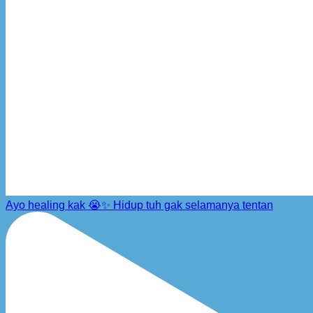
Ayo healing kak 😭✨ Hidup tuh gak selamanya tentan