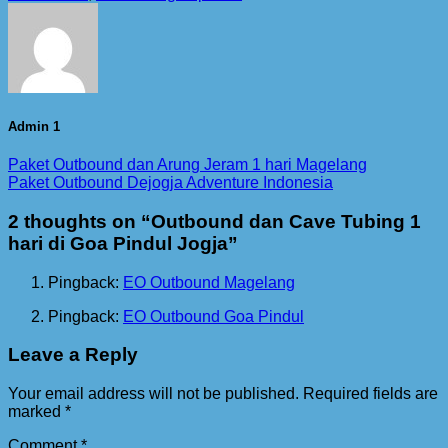
Admin 1
Paket Outbound dan Arung Jeram 1 hari Magelang
Paket Outbound Dejogja Adventure Indonesia
2 thoughts on “
Outbound dan Cave Tubing 1
hari di Goa Pindul Jogja
”
Pingback:
EO Outbound Magelang
Pingback:
EO Outbound Goa Pindul
Leave a Reply
Your email address will not be published.
Required fields are
marked
*
Comment
*