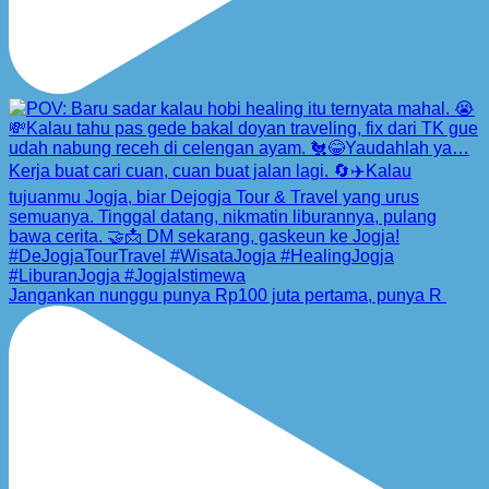
Jangankan nunggu punya Rp100 juta pertama, punya R