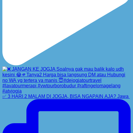
✅ 3 HARI 2 MALAM DI JOGJA, BISA NGAPAIN AJA? Jawa