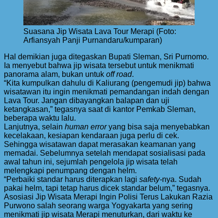
Suasana Jip Wisata Lava Tour Merapi (Foto:
Arfiansyah Panji Purnandaru/kumparan)
Hal demikian juga ditegaskan Bupati Sleman, Sri Purnomo.
Ia menyebut bahwa jip wisata tersebut untuk menikmati
panorama alam, bukan untuk
off road
.
“Kita kumpulkan dahulu di Kaliurang (pengemudi jip) bahwa
wisatawan itu ingin menikmati pemandangan indah dengan
Lava Tour. Jangan dibayangkan balapan dan uji
ketangkasan,” tegasnya saat di kantor Pemkab Sleman,
beberapa waktu lalu.
Lanjutnya, selain
human error
yang bisa saja menyebabkan
kecelakaan, kesiapan kendaraan juga perlu di cek.
Sehingga wisatawan dapat merasakan keamanan yang
memadai. Sebelumnya setelah mendapat sosialisasi pada
awal tahun ini, sejumlah pengelola jip wisata telah
melengkapi penumpang dengan helm.
“Perbaiki standar harus diterapkan lagi
safety-
nya. Sudah
pakai helm, tapi tetap harus dicek standar belum,” tegasnya.
Asosiasi Jip Wisata Merapi Ingin Polisi Terus Lakukan Razia
Purwono salah seorang warga Yogyakarta yang sering
menikmati jip wisata Merapi menuturkan, dari waktu ke