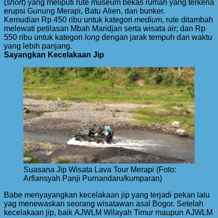
(
short
) yang meliputi rute museum bekas rumah yang terkena
erupsi Gunung Merapi, Batu Alien, dan bunker.
Kemudian Rp 450 ribu untuk kategori
medium
, rute ditambah
melewati petilasan Mbah Maridjan serta wisata air; dan Rp
550 ribu untuk kategori
long
dengan jarak tempuh dan waktu
yang lebih panjang.
Sayangkan Kecelakaan Jip
Suasana Jip Wisata Lava Tour Merapi (Foto:
Arfiansyah Panji Purnandaru/kumparan)
Babe menyayangkan kecelakaan jip yang terjadi pekan lalu
yag menewaskan seorang wisatawan asal Bogor. Setelah
kecelakaan jip, baik AJWLM Wilayah Timur maupun AJWLM