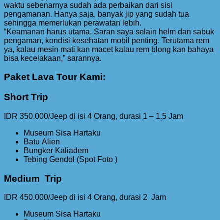
waktu sebenarnya sudah ada perbaikan dari sisi
pengamanan. Hanya saja, banyak jip yang sudah tua
sehingga memerlukan perawatan lebih.
“Keamanan harus utama. Saran saya selain helm dan sabuk
pengaman, kondisi kesehatan mobil penting. Terutama rem
ya, kalau mesin mati kan macet kalau rem blong kan bahaya
bisa kecelakaan,” sarannya.
Paket Lava Tour Kami:
Short Trip
IDR 350.000/Jeep di isi 4 Orang, durasi 1 – 1.5 Jam
Museum Sisa Hartaku
Batu Alien
Bungker Kaliadem
Tebing Gendol (Spot Foto )
Medium Trip
IDR 450.000/Jeep di isi 4 Orang, durasi 2 Jam
Museum Sisa Hartaku