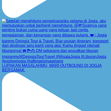
LUPAKAN MASALAHMU, MARI OUTBOUND DI JOGJA
BERSAMAK