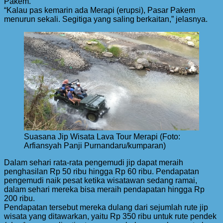
Pakem.
“Kalau pas kemarin ada Merapi (erupsi), Pasar Pakem
menurun sekali. Segitiga yang saling berkaitan,” jelasnya.
Suasana Jip Wisata Lava Tour Merapi (Foto:
Arfiansyah Panji Purnandaru/kumparan)
Dalam sehari rata-rata pengemudi jip dapat meraih
penghasilan Rp 50 ribu hingga Rp 60 ribu. Pendapatan
pengemudi naik pesat ketika wisatawan sedang ramai,
dalam sehari mereka bisa meraih pendapatan hingga Rp
200 ribu.
Pendapatan tersebut mereka dulang dari sejumlah rute jip
wisata yang ditawarkan, yaitu Rp 350 ribu untuk rute pendek