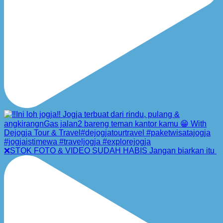
❌STOK FOTO & VIDEO SUDAH HABIS Jangan biarkan itu