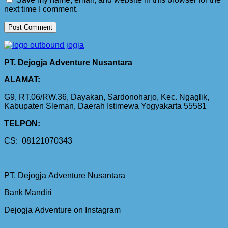
next time I comment.
PT. Dejogja Adventure Nusantara
ALAMAT:
G9, RT.06/RW.36, Dayakan, Sardonoharjo, Kec. Ngaglik,
Kabupaten Sleman, Daerah Istimewa Yogyakarta 55581
TELPON:
CS: 08121070343
PT. Dejogja Adventure Nusantara
Bank Mandiri
Dejogja Adventure on Instagram