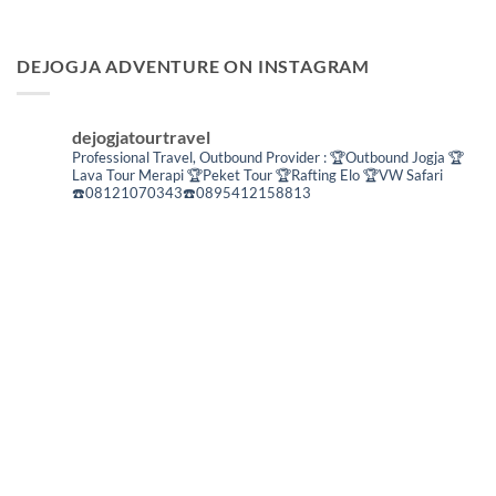
DEJOGJA ADVENTURE ON INSTAGRAM
dejogjatourtravel
Professional Travel,
Outbound Provider :
🏆Outbound Jogja
🏆
Lava Tour Merapi
🏆Peket Tour
🏆Rafting Elo
🏆VW Safari
☎️08121070343☎️0895412158813