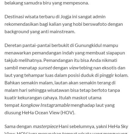
belakang samudra biru yang mempesona.
Destinasi wisata terbaru di Jogja ini sangat admin
rekomendasikan bagi kalian yang hobi berswafoto dengan
background yang anti mainstream.
Deretan pantai-pantai berbukit di Gunungkidul mampu
menawarkan pemandangan indah yang membuat siapapun
takjub melihatnya. Pemandangan itu bisa Anda nikmati
sambil menatap
sunset
dengan
view
tebing nan eksotis dan
laut yang tehampar luas dalam posisi duduk di pinggir kolam.
Bahkan semakin malam, lautan akan semakin terang di
malam hari sehingga wisatawan bisa tetap berfoto tanpa
kuatir kekurangan cahaya. Itulah maskot utama
tempat
kongkow Instagramable
menghadap laut yang
diusung HeHa Ocean View (HOV).
Sama dengan
masterpiece
Hani sebelumnya, yakni HeHa Sky
View, HOV juga merupakan tempat wisata yang mengusung