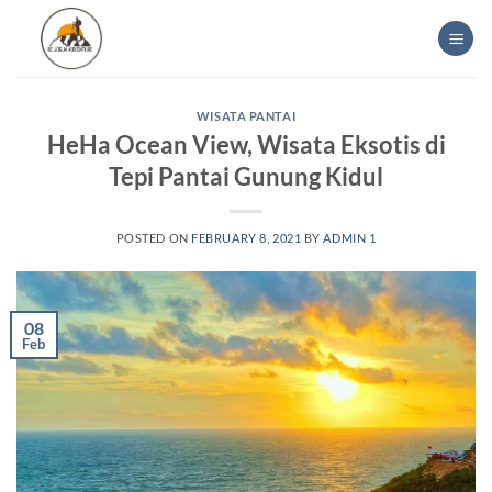
Skip
to
content
WISATA PANTAI
HeHa Ocean View, Wisata Eksotis di
Tepi Pantai Gunung Kidul
POSTED ON
FEBRUARY 8, 2021
BY
ADMIN 1
08
Feb