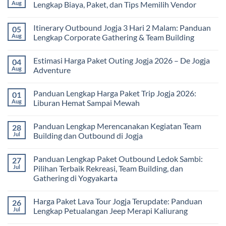
Seru
Paket
Aug
Lengkap Biaya, Paket, dan Tips Memilih Vendor
yang
Study
Menyehatkan
Tour
No
Tubuh
bagi
Comments
Itinerary Outbound Jogja 3 Hari 2 Malam: Panduan
05
dan
Sekolah
on
Pikiran
dan
Harga
Aug
Lengkap Corporate Gathering & Team Building
Universitas:
Family
Solusi
Gathering
No
Edukatif
Jogja
Comments
Estimasi Harga Paket Outing Jogja 2026 – De Jogja
04
untuk
Terbaru
on
Pembelajaran
2026:
Itinerary
Aug
Adventure
di
Panduan
Outbound
Luar
Lengkap
Jogja
No
Kelas
Biaya,
3
Comments
Panduan Lengkap Harga Paket Trip Jogja 2026:
01
Paket,
Hari
on
dan
2
Estimasi
Aug
Liburan Hemat Sampai Mewah
Tips
Malam:
Harga
Memilih
Panduan
Paket
No
Vendor
Lengkap
Outing
Comments
Panduan Lengkap Merencanakan Kegiatan Team
28
Corporate
Jogja
on
Gathering
2026
Panduan
Jul
Building dan Outbound di Jogja
&
–
Lengkap
Team
De
Harga
No
Building
Jogja
Paket
Comments
Panduan Lengkap Paket Outbound Ledok Sambi:
27
Adventure
Trip
on
Jogja
Panduan
Jul
Pilihan Terbaik Rekreasi, Team Building, dan
2026:
Lengkap
Gathering di Yogyakarta
Liburan
Merencanakan
Hemat
Kegiatan
No
Sampai
Team
Comments
Mewah
Building
Harga Paket Lava Tour Jogja Terupdate: Panduan
26
on
dan
Panduan
Jul
Lengkap Petualangan Jeep Merapi Kaliurang
Outbound
Lengkap
di
Paket
No
Jogja