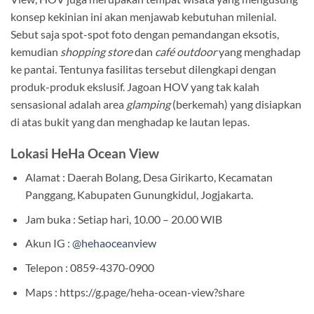
konsep kekinian ini akan menjawab kebutuhan milenial.
Sebut saja spot-spot foto dengan pemandangan eksotis,
kemudian
shopping store
dan
café outdoor
yang menghadap
ke pantai. Tentunya fasilitas tersebut dilengkapi dengan
produk-produk ekslusif. Jagoan HOV yang tak kalah
sensasional adalah area
glamping
(berkemah) yang disiapkan
di atas bukit yang dan menghadap ke lautan lepas.
Lokasi HeHa Ocean View
Alamat : Daerah Bolang, Desa Girikarto, Kecamatan
Panggang, Kabupaten Gunungkidul, Jogjakarta.
Jam buka : Setiap hari, 10.00 – 20.00 WIB
Akun IG :
@hehaoceanview
Telepon : 0859-4370-0900
Maps : https://g.page/heha-ocean-view?share