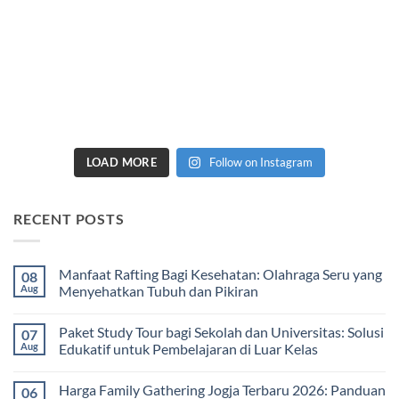
LOAD MORE
Follow on Instagram
RECENT POSTS
Manfaat Rafting Bagi Kesehatan: Olahraga Seru yang
08
Aug
Menyehatkan Tubuh dan Pikiran
No
Comments
Paket Study Tour bagi Sekolah dan Universitas: Solusi
07
on
Manfaat
Aug
Edukatif untuk Pembelajaran di Luar Kelas
Rafting
Bagi
No
Kesehatan:
Comments
Harga Family Gathering Jogja Terbaru 2026: Panduan
06
Olahraga
on