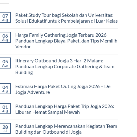
Paket Study Tour bagi Sekolah dan Universitas:
07
Aug
Solusi Edukatif untuk Pembelajaran di Luar Kelas
No
Comments
Harga Family Gathering Jogja Terbaru 2026:
06
on
Paket
Aug
Panduan Lengkap Biaya, Paket, dan Tips Memilih
Study
Vendor
Tour
bagi
No
Sekolah
Comments
dan
Itinerary Outbound Jogja 3 Hari 2 Malam:
05
on
Universitas:
Harga
Aug
Panduan Lengkap Corporate Gathering & Team
Solusi
Family
Edukatif
Building
Gathering
untuk
Jogja
Pembelajaran
No
Terbaru
di
Comments
2026:
Estimasi Harga Paket Outing Jogja 2026 – De
04
on
Luar
Panduan
Itinerary
Kelas
Aug
Jogja Adventure
Lengkap
Outbound
Biaya,
Jogja
No
Paket,
3
Comments
dan
Panduan Lengkap Harga Paket Trip Jogja 2026:
01
Hari
on
Tips
2
Estimasi
Aug
Liburan Hemat Sampai Mewah
Memilih
Malam:
Harga
Vendor
Panduan
Paket
No
Lengkap
Outing
Comments
Panduan Lengkap Merencanakan Kegiatan Team
28
Corporate
Jogja
on
Gathering
2026
Panduan
Jul
Building dan Outbound di Jogja
&
–
Lengkap