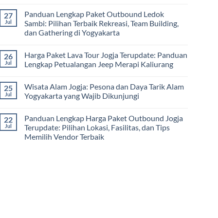
Team
De
Harga
No
Building
Jogja
Paket
Comments
Panduan Lengkap Paket Outbound Ledok
27
Adventure
Trip
on
Jogja
Panduan
Jul
Sambi: Pilihan Terbaik Rekreasi, Team Building,
2026:
Lengkap
dan Gathering di Yogyakarta
Liburan
Merencanakan
Hemat
Kegiatan
No
Sampai
Team
Comments
Mewah
Building
Harga Paket Lava Tour Jogja Terupdate: Panduan
26
on
dan
Panduan
Jul
Lengkap Petualangan Jeep Merapi Kaliurang
Outbound
Lengkap
di
Paket
No
Jogja
Outbound
Comments
Wisata Alam Jogja: Pesona dan Daya Tarik Alam
25
Ledok
on
Sambi:
Harga
Jul
Yogyakarta yang Wajib Dikunjungi
Pilihan
Paket
Terbaik
Lava
No
Rekreasi,
Tour
Comments
Panduan Lengkap Harga Paket Outbound Jogja
22
Team
Jogja
on
Building,
Terupdate:
Wisata
Jul
Terupdate: Pilihan Lokasi, Fasilitas, dan Tips
dan
Panduan
Alam
Memilih Vendor Terbaik
Gathering
Lengkap
Jogja:
di
Petualangan
Pesona
No
Yogyakarta
Jeep
dan
Comments
Merapi
Daya
on
Kaliurang
Tarik
Panduan
Alam
Lengkap
Yogyakarta
Harga
yang
Paket
Wajib
Outbound
Dikunjungi
Jogja
Terupdate:
Pilihan
Lokasi,