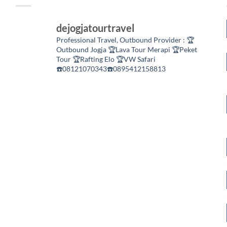
dejogjatourtravel
Professional Travel,
Outbound Provider :
🏆
Outbound Jogja
🏆Lava Tour Merapi
🏆Peket
Tour
🏆Rafting Elo
🏆VW Safari
☎️08121070343☎️0895412158813