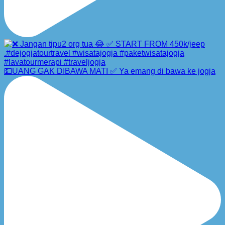
💵UANG GAK DIBAWA MATI ✅ Ya emang di bawa ke jogja