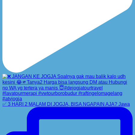
✅ 3 HARI 2 MALAM DI JOGJA, BISA NGAPAIN AJA? Jawa