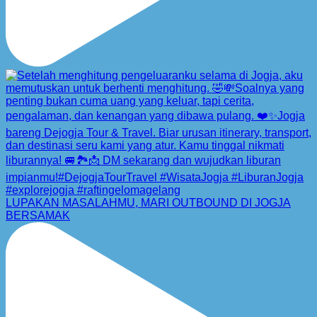
LUPAKAN MASALAHMU, MARI OUTBOUND DI JOGJA
BERSAMAK