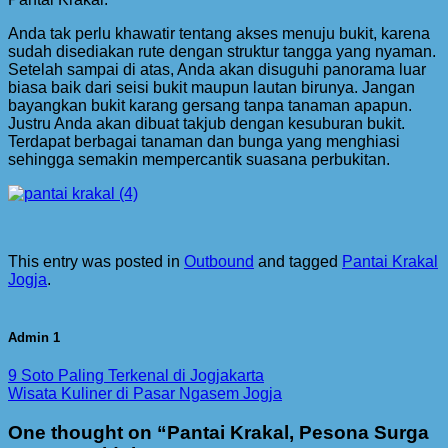
Anda tak perlu khawatir tentang akses menuju bukit, karena
sudah disediakan rute dengan struktur tangga yang nyaman.
Setelah sampai di atas, Anda akan disuguhi panorama luar
biasa baik dari seisi bukit maupun lautan birunya. Jangan
bayangkan bukit karang gersang tanpa tanaman apapun.
Justru Anda akan dibuat takjub dengan kesuburan bukit.
Terdapat berbagai tanaman dan bunga yang menghiasi
sehingga semakin mempercantik suasana perbukitan.
This entry was posted in
Outbound
and tagged
Pantai Krakal
Jogja
.
Admin 1
9 Soto Paling Terkenal di Jogjakarta
Wisata Kuliner di Pasar Ngasem Jogja
One thought on “
Pantai Krakal, Pesona Surga