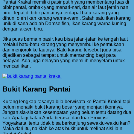
Pantai Krakal memiliki pasir putih yang membentang luas di
bibir pantai, ombak yang menari-nari, dan air laut jernih nan
biru. Tepat di bibir pantainya terdapat batu karang yang
dihuni oleh ikan karang warna-warni. Salah satu ikan karang
unik di sana adalah Damselfish, ikan karang warna kuning
dengan aksen biru.
Jika puas bermain pasir, kau bisa jalan-jalan ke tengah laut
melalui batu-batu karang yang menyembul ke permukaan
dan menjorok ke lautnya. Batu karang tersebut juga bisa
dijadikan sebagai tempat untuk memancing bagi para
nelayan. Ada juga nelayan yang memilih menyelam untuk
mencari ikan.
Bukit Karang Pantai
Kurang lengkap rasanya bila berwisata ke Pantai Krakal tapi
belum menaiki bukit karang besar yang menjadi ikonnya.
Jangan sia-siakan kesempatan yang belum tentu datang dua
kali. Apalagi kalau Anda berasal dari luar Provinsi
Yogyakarta, tentu tidak bisa berkunjung sewaktu-waktu kan?
Maka dari itu, naiklah ke atas bukit untuk melihat sisi lain
Pantai Krakal.