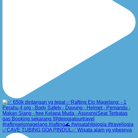
✅CAVE TUBING GOA PINDUL✅ Wisata alam yg vibesnya