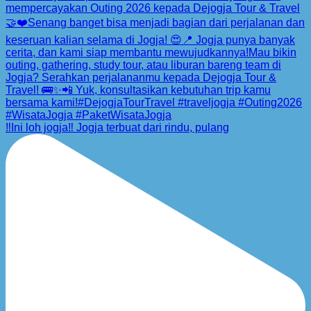
‼️Ini loh jogja‼️ Jogja terbuat dari rindu, pulang