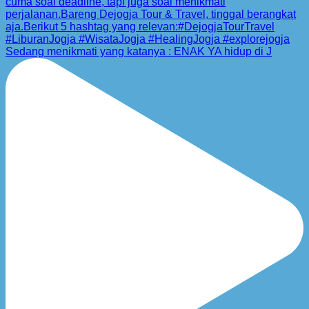
Sedang menikmati yang katanya : ENAK YA hidup di J