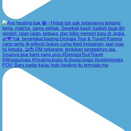
POV: Baru sadar kalau hobi healing itu ternyata ma