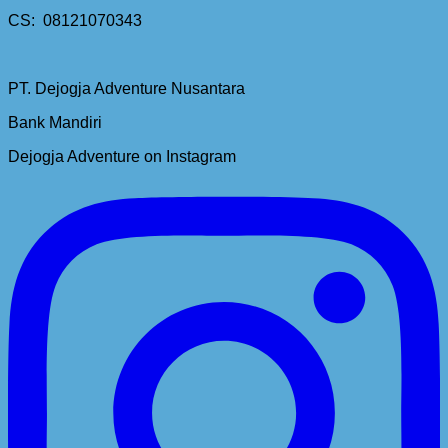
CS: 08121070343
PT. Dejogja Adventure Nusantara
Bank Mandiri
Dejogja Adventure on Instagram