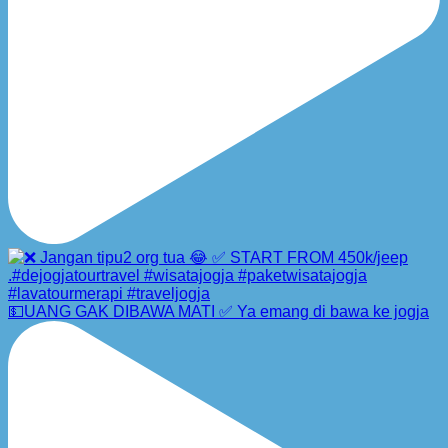
💵UANG GAK DIBAWA MATI ✅ Ya emang di bawa ke jogja