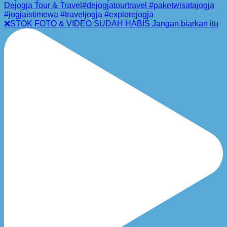
❌STOK FOTO & VIDEO SUDAH HABIS Jangan biarkan itu