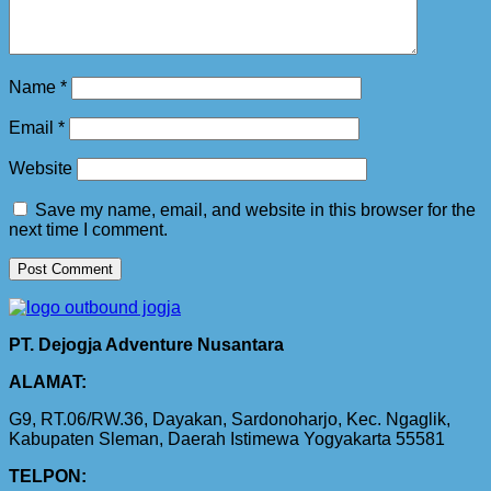
Name
*
Email
*
Website
Save my name, email, and website in this browser for the
next time I comment.
PT. Dejogja Adventure Nusantara
ALAMAT:
G9, RT.06/RW.36, Dayakan, Sardonoharjo, Kec. Ngaglik,
Kabupaten Sleman, Daerah Istimewa Yogyakarta 55581
TELPON: