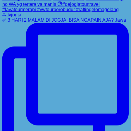
✅ 3 HARI 2 MALAM DI JOGJA, BISA NGAPAIN AJA? Jawa