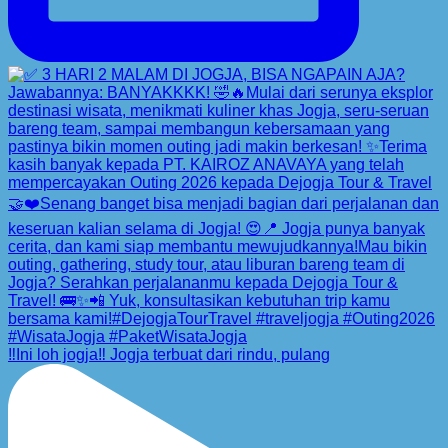
‼️Ini loh jogja‼️ Jogja terbuat dari rindu, pulang