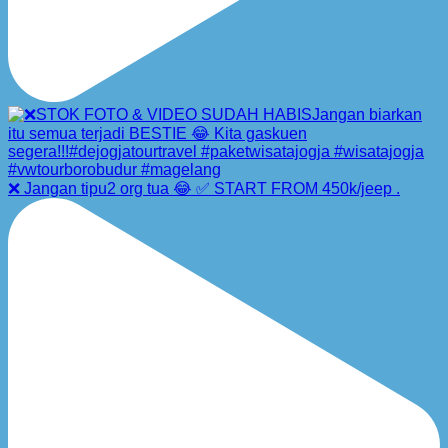
❌ Jangan tipu2 org tua 😂 ✅ START FROM 450k/jeep .