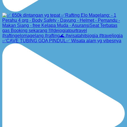
✅CAVE TUBING GOA PINDUL✅ Wisata alam yg vibesnya