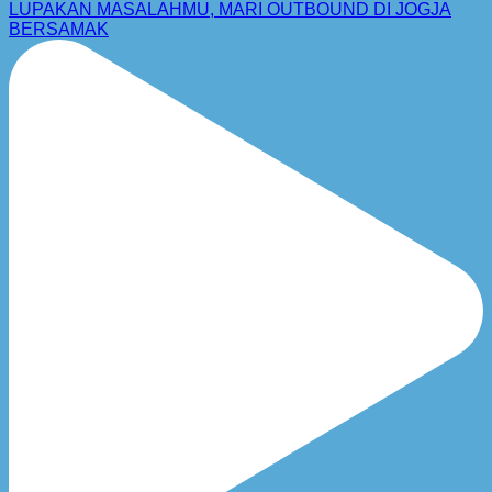
LUPAKAN MASALAHMU, MARI OUTBOUND DI JOGJA
BERSAMAK