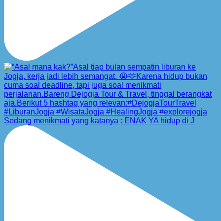
Sedang menikmati yang katanya : ENAK YA hidup di J