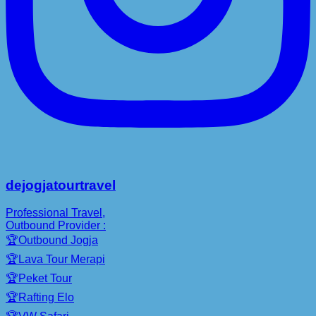
dejogjatourtravel
Professional Travel,
Outbound Provider :
🏆Outbound Jogja
🏆Lava Tour Merapi
🏆Peket Tour
🏆Rafting Elo