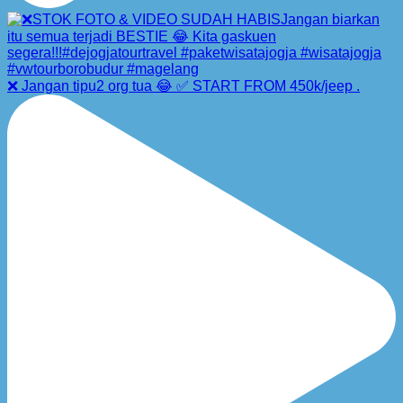
❌ Jangan tipu2 org tua 😂 ✅ START FROM 450k/jeep .