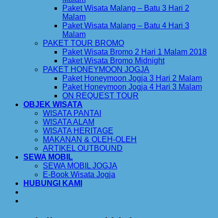
Paket Wisata Malang – Batu 3 Hari 2
Malam
Paket Wisata Malang – Batu 4 Hari 3
Malam
PAKET TOUR BROMO
Paket Wisata Bromo 2 Hari 1 Malam 2018
Paket Wisata Bromo Midnight
PAKET HONEYMOON JOGJA
Paket Honeymoon Jogja 3 Hari 2 Malam
Paket Honeymoon Jogja 4 Hari 3 Malam
ON REQUEST TOUR
OBJEK WISATA
WISATA PANTAI
WISATA ALAM
WISATA HERITAGE
MAKANAN & OLEH-OLEH
ARTIKEL OUTBOUND
SEWA MOBIL
SEWA MOBIL JOGJA
E-Book Wisata Jogja
HUBUNGI KAMI