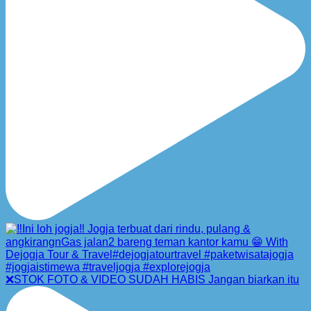
❌STOK FOTO & VIDEO SUDAH HABIS Jangan biarkan itu