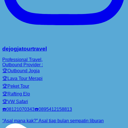
dejogjatourtravel
Professional Travel,
Outbound Provider :
🏆Outbound Jogja
🏆Lava Tour Merapi
🏆Peket Tour
🏆Rafting Elo
🏆VW Safari
☎️08121070343☎️0895412158813
“Asal mana kak?” Asal tiap bulan sempatin liburan