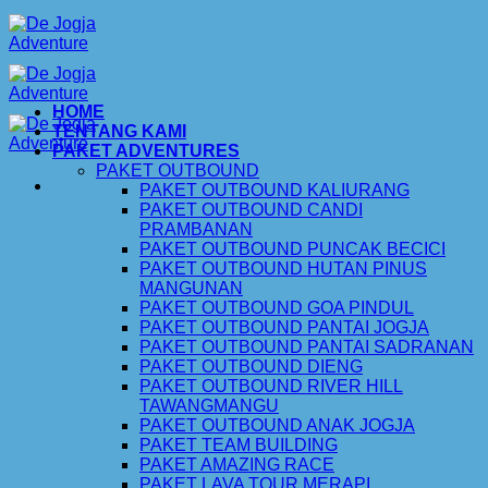
Skip
to
content
HOME
TENTANG KAMI
PAKET ADVENTURES
PAKET OUTBOUND
PAKET OUTBOUND KALIURANG
PAKET OUTBOUND CANDI
PRAMBANAN
PAKET OUTBOUND PUNCAK BECICI
PAKET OUTBOUND HUTAN PINUS
MANGUNAN
PAKET OUTBOUND GOA PINDUL
PAKET OUTBOUND PANTAI JOGJA
PAKET OUTBOUND PANTAI SADRANAN
PAKET OUTBOUND DIENG
PAKET OUTBOUND RIVER HILL
TAWANGMANGU
PAKET OUTBOUND ANAK JOGJA
PAKET TEAM BUILDING
PAKET AMAZING RACE
PAKET LAVA TOUR MERAPI