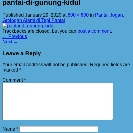
pantai-di-gunung-kidul
Published
January 29, 2020
at
800 × 600
in
Pantai Jogan,
Grojogan Alami di Tepi Pantai
Trackbacks are closed, but you can
post a comment
.
←
Previous
Next
→
Leave a Reply
Your email address will not be published.
Required fields are
marked
*
Comment
*
Name
*