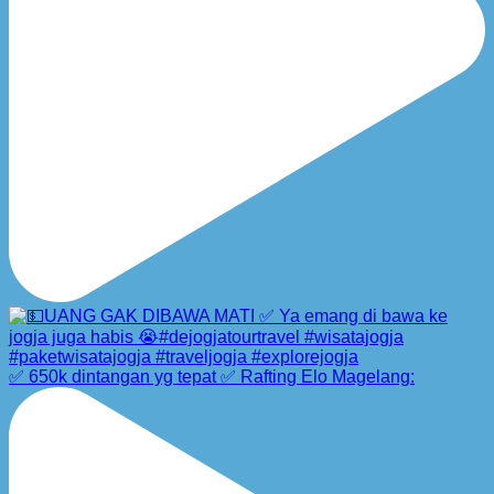
✅ 650k dintangan yg tepat ✅ Rafting Elo Magelang: