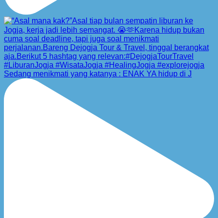
Sedang menikmati yang katanya : ENAK YA hidup di J