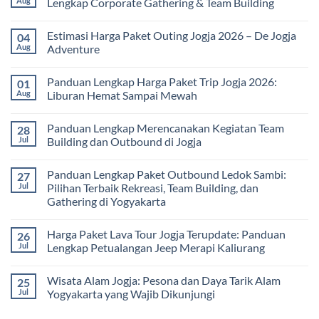
Aug
Lengkap Corporate Gathering & Team Building
Universitas:
Family
Solusi
Gathering
No
Edukatif
Jogja
Comments
Estimasi Harga Paket Outing Jogja 2026 – De Jogja
04
untuk
Terbaru
on
Pembelajaran
2026:
Itinerary
Aug
Adventure
di
Panduan
Outbound
Luar
Lengkap
Jogja
No
Kelas
Biaya,
3
Comments
Panduan Lengkap Harga Paket Trip Jogja 2026:
01
Paket,
Hari
on
dan
2
Estimasi
Aug
Liburan Hemat Sampai Mewah
Tips
Malam:
Harga
Memilih
Panduan
Paket
No
Vendor
Lengkap
Outing
Comments
Panduan Lengkap Merencanakan Kegiatan Team
28
Corporate
Jogja
on
Gathering
2026
Panduan
Jul
Building dan Outbound di Jogja
&
–
Lengkap
Team
De
Harga
No
Building
Jogja
Paket
Comments
Panduan Lengkap Paket Outbound Ledok Sambi:
27
Adventure
Trip
on
Jogja
Panduan
Jul
Pilihan Terbaik Rekreasi, Team Building, dan
2026:
Lengkap
Gathering di Yogyakarta
Liburan
Merencanakan
Hemat
Kegiatan
No
Sampai
Team
Comments
Mewah
Building
Harga Paket Lava Tour Jogja Terupdate: Panduan
26
on
dan
Panduan
Jul
Lengkap Petualangan Jeep Merapi Kaliurang
Outbound
Lengkap
di
Paket
No
Jogja
Outbound
Comments
Wisata Alam Jogja: Pesona dan Daya Tarik Alam
25
Ledok
on
Sambi:
Harga
Jul
Yogyakarta yang Wajib Dikunjungi
Pilihan
Paket
Terbaik
Lava
No
Rekreasi,
Tour
Comments