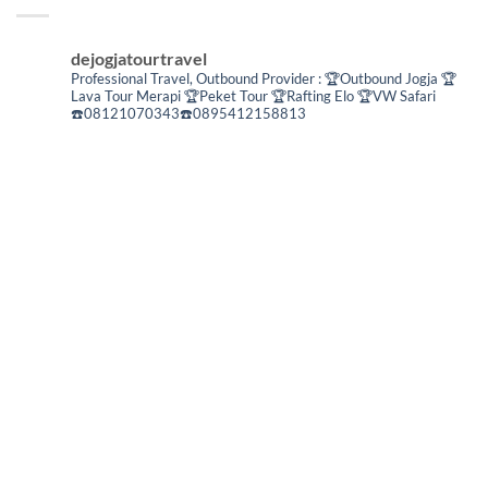
dejogjatourtravel
Professional Travel,
Outbound Provider :
🏆Outbound Jogja
🏆
Lava Tour Merapi
🏆Peket Tour
🏆Rafting Elo
🏆VW Safari
☎️08121070343☎️0895412158813