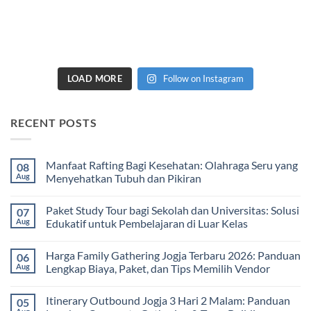
LOAD MORE
Follow on Instagram
RECENT POSTS
Manfaat Rafting Bagi Kesehatan: Olahraga Seru yang
08
Aug
Menyehatkan Tubuh dan Pikiran
No
Comments
Paket Study Tour bagi Sekolah dan Universitas: Solusi
07
on
Manfaat
Aug
Edukatif untuk Pembelajaran di Luar Kelas
Rafting
Bagi
No
Kesehatan:
Comments
Harga Family Gathering Jogja Terbaru 2026: Panduan
06
Olahraga
on
Seru
Paket
Aug
Lengkap Biaya, Paket, dan Tips Memilih Vendor
yang
Study
Menyehatkan
Tour
No
Tubuh
bagi
Comments
Itinerary Outbound Jogja 3 Hari 2 Malam: Panduan
05
dan
Sekolah
on
Pikiran
dan
Harga