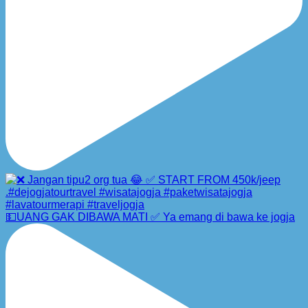
💵UANG GAK DIBAWA MATI ✅ Ya emang di bawa ke jogja