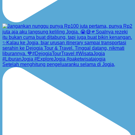
Setelah menghitung pengeluaranku selama di Jogja,