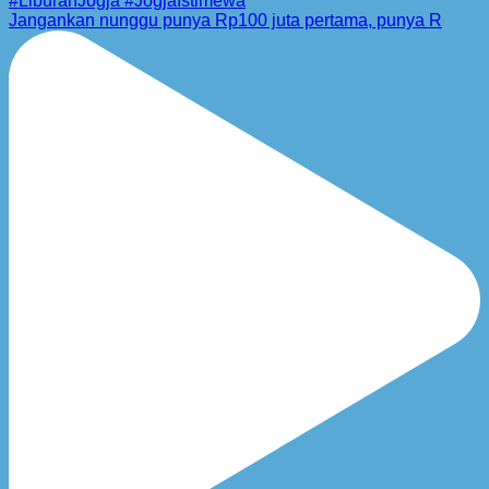
Jangankan nunggu punya Rp100 juta pertama, punya R