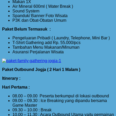
Makan 1X
Air Mineral 600ml ( Water Break )
Sound System
Spanduk/ Banner Foto Wisata
P3K dan Obat-Obatan Umum
Paket Belum Termasuk :
Pengeluaran Pribadi ( Laundry, Telephone, Mini Bar )
T-Shirt Gathering add Rp. 55.000/pcs
Tambahan Menu Makanan/Minuman
Asuransi Perjalanan Wisata
Paket Outbound Jogja ( 2 Hari 1 Malam )
Itinerary :
Hari Pertama :
08.00 – 09.00 Peserta berkumpul di lokasi outbound
09.00 – 09.30 : Ice Breaking yang dipandu bersama
Game Master
09.30 – 10.00 : Break
10.00 – 11.30 : Acara Outbound Utama yaitu permainan