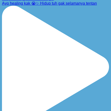
Ayo healing kak 😭✨ Hidup tuh gak selamanya tentan