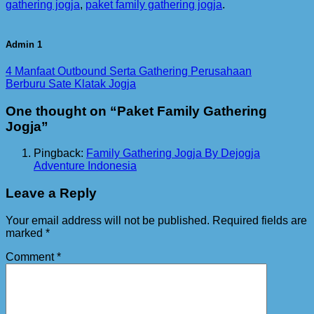
gathering jogja
,
paket family gathering jogja
.
Admin 1
4 Manfaat Outbound Serta Gathering Perusahaan
Berburu Sate Klatak Jogja
One thought on “
Paket Family Gathering
Jogja
”
Pingback:
Family Gathering Jogja By Dejogja
Adventure Indonesia
Leave a Reply
Your email address will not be published.
Required fields are
marked
*
Comment
*