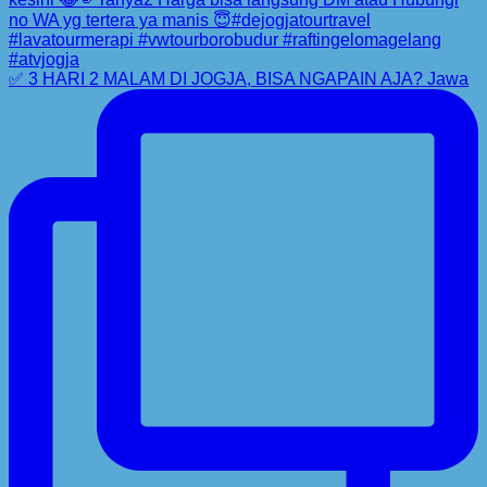
✅ 3 HARI 2 MALAM DI JOGJA, BISA NGAPAIN AJA? Jawa