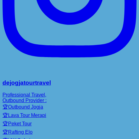
dejogjatourtravel
Professional Travel,
Outbound Provider :
🏆Outbound Jogja
🏆Lava Tour Merapi
🏆Peket Tour
🏆Rafting Elo