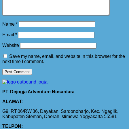
Name
*
Email
*
Website
Save my name, email, and website in this browser for the
next time I comment.
PT. Dejogja Adventure Nusantara
ALAMAT:
G9, RT.06/RW.36, Dayakan, Sardonoharjo, Kec. Ngaglik,
Kabupaten Sleman, Daerah Istimewa Yogyakarta 55581
TELPON: