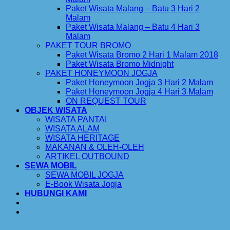
Paket Wisata Malang – Batu 3 Hari 2
Malam
Paket Wisata Malang – Batu 4 Hari 3
Malam
PAKET TOUR BROMO
Paket Wisata Bromo 2 Hari 1 Malam 2018
Paket Wisata Bromo Midnight
PAKET HONEYMOON JOGJA
Paket Honeymoon Jogja 3 Hari 2 Malam
Paket Honeymoon Jogja 4 Hari 3 Malam
ON REQUEST TOUR
OBJEK WISATA
WISATA PANTAI
WISATA ALAM
WISATA HERITAGE
MAKANAN & OLEH-OLEH
ARTIKEL OUTBOUND
SEWA MOBIL
SEWA MOBIL JOGJA
E-Book Wisata Jogja
HUBUNGI KAMI