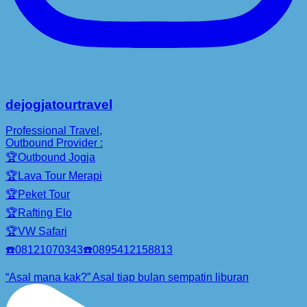
dejogjatourtravel
Professional Travel,
Outbound Provider :
🏆Outbound Jogja
🏆Lava Tour Merapi
🏆Peket Tour
🏆Rafting Elo
🏆VW Safari
☎️08121070343☎️0895412158813
“Asal mana kak?” Asal tiap bulan sempatin liburan