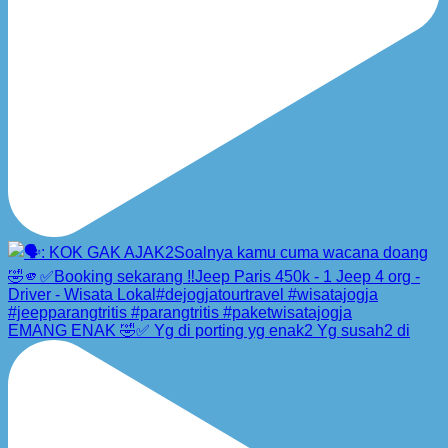
EMANG ENAK 🤣✅ Yg di porting yg enak2 Yg susah2 di