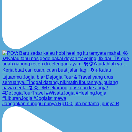
Jangankan nunggu punya Rp100 juta pertama, punya R