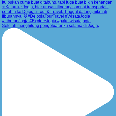
Setelah menghitung pengeluaranku selama di Jogja,