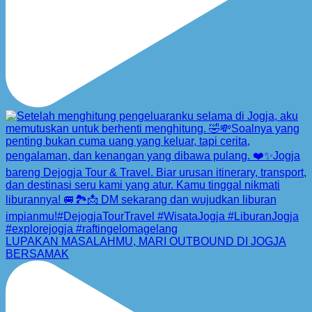
LUPAKAN MASALAHMU, MARI OUTBOUND DI JOGJA
BERSAMAK