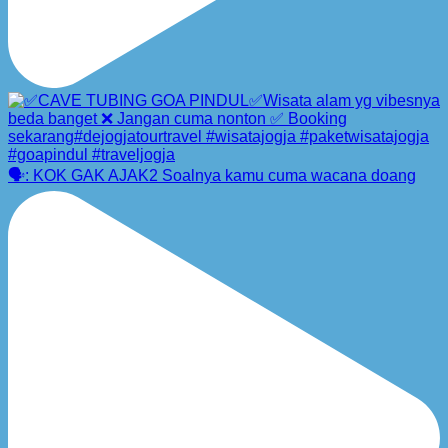
🗣️: KOK GAK AJAK2 Soalnya kamu cuma wacana doang