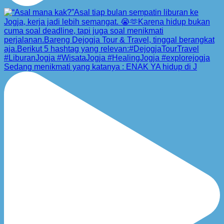
Sedang menikmati yang katanya : ENAK YA hidup di J