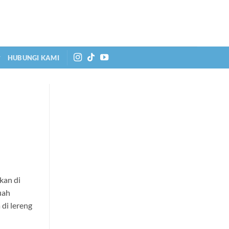
HUBUNGI KAMI
kan di
uah
di lereng