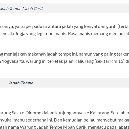
asanya, yaitu perpaduan antara jadah yang kenyal dan gurih (terbu
em ala Jogja yang legit dan manis. Rasa manis memang menjadi id
g menjajakan makanan jadah tempe ini, namun yang paling terken
a Yogyakarta, warung ini terletak jalan Kaliurang (sekitar Km 15) d
warung Sastro Dinomo dalam kunjungannya ke Kaliurang. Setelah m
menyukai menu sederhana ini. Dan kemudian beliau menyebut makan
ngan nama Warung Jadah Tempe Mbah Carik, mengacu pada jabata