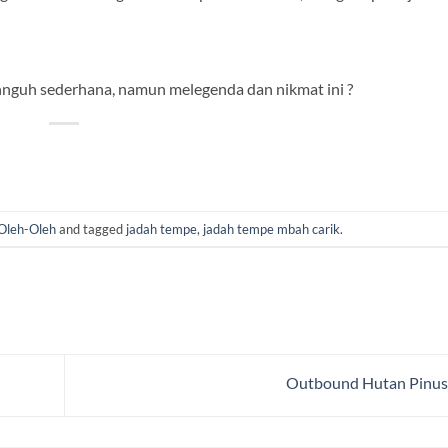
unnguh sederhana, namun melegenda dan nikmat ini ?
Oleh-Oleh
and tagged
jadah tempe
,
jadah tempe mbah carik
.
Outbound Hutan Pinus