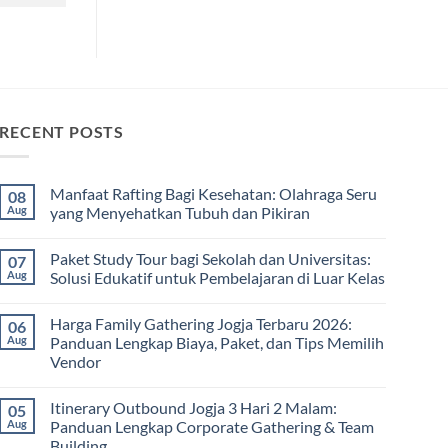
RECENT POSTS
Manfaat Rafting Bagi Kesehatan: Olahraga Seru
08
Aug
yang Menyehatkan Tubuh dan Pikiran
No
Comments
Paket Study Tour bagi Sekolah dan Universitas:
07
on
Manfaat
Aug
Solusi Edukatif untuk Pembelajaran di Luar Kelas
Rafting
Bagi
No
Kesehatan:
Comments
Harga Family Gathering Jogja Terbaru 2026:
06
Olahraga
on
Seru
Paket
Aug
Panduan Lengkap Biaya, Paket, dan Tips Memilih
yang
Study
Vendor
Menyehatkan
Tour
Tubuh
bagi
No
dan
Sekolah
Comments
Pikiran
dan
Itinerary Outbound Jogja 3 Hari 2 Malam:
05
on
Universitas:
Harga
Aug
Panduan Lengkap Corporate Gathering & Team
Solusi
Family
Edukatif
Building
Gathering