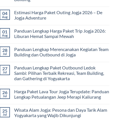
untuk
Jogja
Pembelajaran
No
Terbaru
di
Comments
2026:
Estimasi Harga Paket Outing Jogja 2026 – De
04
on
Luar
Panduan
Itinerary
Kelas
Aug
Jogja Adventure
Lengkap
Outbound
Biaya,
Jogja
No
Paket,
3
Comments
dan
Panduan Lengkap Harga Paket Trip Jogja 2026:
01
Hari
on
Tips
2
Estimasi
Aug
Liburan Hemat Sampai Mewah
Memilih
Malam:
Harga
Vendor
Panduan
Paket
No
Lengkap
Outing
Comments
Panduan Lengkap Merencanakan Kegiatan Team
28
Corporate
Jogja
on
Gathering
2026
Panduan
Jul
Building dan Outbound di Jogja
&
–
Lengkap
Team
De
Harga
No
Building
Jogja
Paket
Comments
Panduan Lengkap Paket Outbound Ledok
27
Adventure
Trip
on
Jogja
Panduan
Jul
Sambi: Pilihan Terbaik Rekreasi, Team Building,
2026:
Lengkap
dan Gathering di Yogyakarta
Liburan
Merencanakan
Hemat
Kegiatan
No
Sampai
Team
Comments
Mewah
Building
Harga Paket Lava Tour Jogja Terupdate: Panduan
26
on
dan
Panduan
Jul
Lengkap Petualangan Jeep Merapi Kaliurang
Outbound
Lengkap
di
Paket
No
Jogja
Outbound
Comments
Wisata Alam Jogja: Pesona dan Daya Tarik Alam
25
Ledok
on
Sambi:
Harga
Jul
Yogyakarta yang Wajib Dikunjungi
Pilihan
Paket
Terbaik
Lava
No
Rekreasi,
Tour
Comments