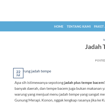
Skip
to
content
HOME
TENTANG KAMI
PAKET
Jadah 
POSTE
22
Jul
Apa sih istimewanya sepotong
jadah plus tempe bacem
banyak daerah, dan tempe bacem juga bukan makanan yan
warung yang menjual menu jadah tempe yang sangat meleg
Gunung Merapi. Konon, nggak lengkap rasanya jika ke Ka