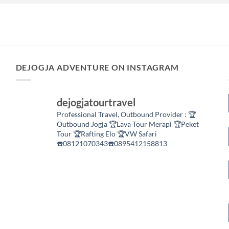
DEJOGJA ADVENTURE ON INSTAGRAM
dejogjatourtravel
Professional Travel,
Outbound Provider :
🏆
Outbound Jogja
🏆Lava Tour Merapi
🏆Peket
Tour
🏆Rafting Elo
🏆VW Safari
☎️08121070343☎️0895412158813