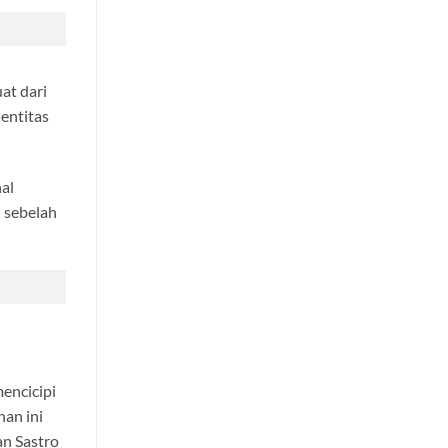
at dari
entitas
al
i sebelah
encicipi
an ini
n Sastro