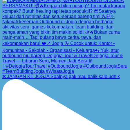
❌ JANGAN KE JOGJA Soalnya gak mau balik kalo udh k