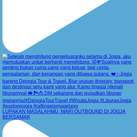
LUPAKAN MASALAHMU, MARI OUTBOUND DI JOGJA
BERSAMAK