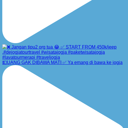
💵UANG GAK DIBAWA MATI ✅ Ya emang di bawa ke jogja