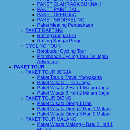
PAKET OLAHRAGA SUNNAH
PAKET PAINT BALL
PAKET OFFROAD
PAKET SNORKELING
Paket Meeting Perusahaan
PAKET RAFTING
Rafting Sungai Elo
Rafting Sungai Progo
CYCLING TOUR
Borobudur Cycling Tour
Prambanan Cycling Tour De Jogja
Adventure
PAKET TOUR
PAKET TOUR JOGJA
Paket Tour & Travel Yogyakarta
Paket Wisata 1 Hari Jogja
Paket Wisata 2 Hari 1 Malam Jogja
Paket Wisata 3 Hari 2 Malam Jogja
PAKET TOUR DIENG
Paket Wisata Dieng 1 Hari
Paket Wisata Dieng 2 Hari 1 Malam
Paket Wisata Dieng 3 Hari 2 Malam
PAKET TOUR MALANG
Paket Wisata Malang – Batu 2 Hari 1
Malam