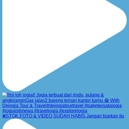
❌STOK FOTO & VIDEO SUDAH HABIS Jangan biarkan itu