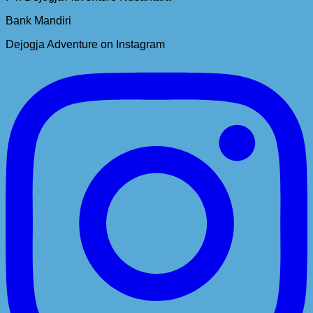
Bank Mandiri
Dejogja Adventure on Instagram