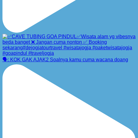
🗣️: KOK GAK AJAK2 Soalnya kamu cuma wacana doang