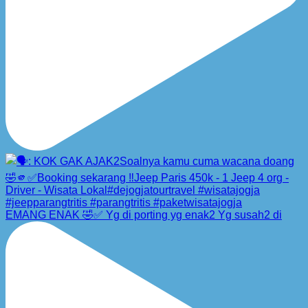
EMANG ENAK 🤣✅ Yg di porting yg enak2 Yg susah2 di