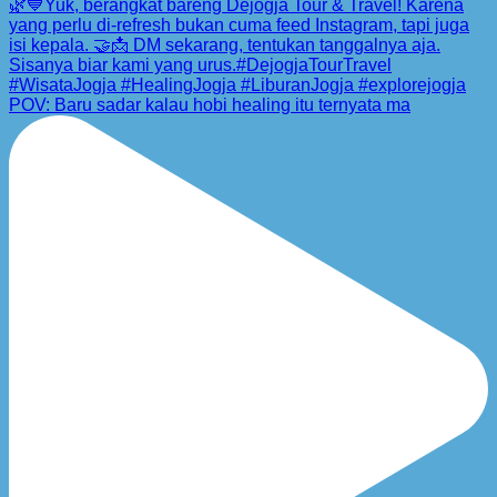
POV: Baru sadar kalau hobi healing itu ternyata ma