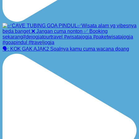
🗣️: KOK GAK AJAK2 Soalnya kamu cuma wacana doang