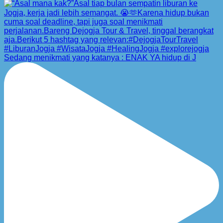
Sedang menikmati yang katanya : ENAK YA hidup di J