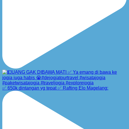
✅ 650k dintangan yg tepat ✅ Rafting Elo Magelang: