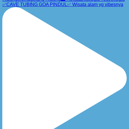
✅CAVE TUBING GOA PINDUL✅ Wisata alam yg vibesnya