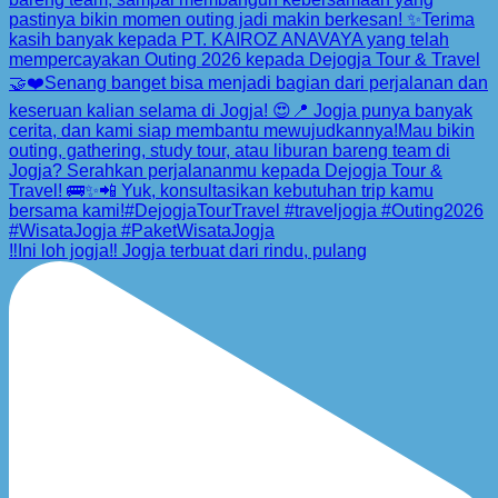
‼️Ini loh jogja‼️ Jogja terbuat dari rindu, pulang