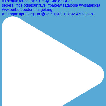
❌ Jangan tipu2 org tua 😂 ✅ START FROM 450k/jeep .