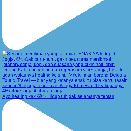
Ayo healing kak 😭✨ Hidup tuh gak selamanya tentan