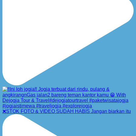
❌STOK FOTO & VIDEO SUDAH HABIS Jangan biarkan itu