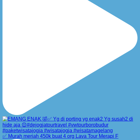
✅ Murah meriah 450k buat 4 org Lava Tour Merapi F