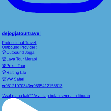
dejogjatourtravel
Professional Travel,
Outbound Provider :
🏆Outbound Jogja
🏆Lava Tour Merapi
🏆Peket Tour
🏆Rafting Elo
🏆VW Safari
☎️08121070343☎️0895412158813
“Asal mana kak?” Asal tiap bulan sempatin liburan