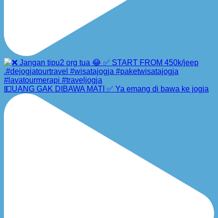
💵UANG GAK DIBAWA MATI ✅ Ya emang di bawa ke jogja