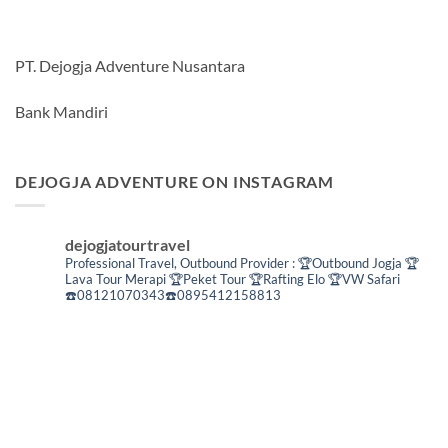
PT. Dejogja Adventure Nusantara
Bank Mandiri
DEJOGJA ADVENTURE ON INSTAGRAM
dejogjatourtravel
Professional Travel,
Outbound Provider :
🏆Outbound Jogja
🏆
Lava Tour Merapi
🏆Peket Tour
🏆Rafting Elo
🏆VW Safari
☎️08121070343☎️0895412158813