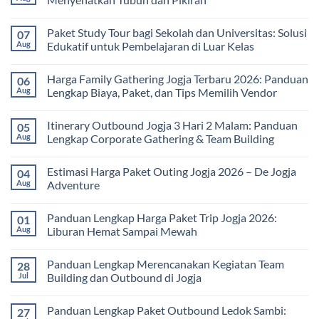
No
Comments
Paket Study Tour bagi Sekolah dan Universitas: Solusi
07
on
Manfaat
Aug
Edukatif untuk Pembelajaran di Luar Kelas
Rafting
Bagi
No
Kesehatan:
Comments
Harga Family Gathering Jogja Terbaru 2026: Panduan
06
Olahraga
on
Seru
Paket
Aug
Lengkap Biaya, Paket, dan Tips Memilih Vendor
yang
Study
Menyehatkan
Tour
No
Tubuh
bagi
Comments
Itinerary Outbound Jogja 3 Hari 2 Malam: Panduan
05
dan
Sekolah
on
Pikiran
dan
Harga
Aug
Lengkap Corporate Gathering & Team Building
Universitas:
Family
Solusi
Gathering
No
Edukatif
Jogja
Comments
Estimasi Harga Paket Outing Jogja 2026 – De Jogja
04
untuk
Terbaru
on
Pembelajaran
2026:
Itinerary
Aug
Adventure
di
Panduan
Outbound
Luar
Lengkap
Jogja
No
Kelas
Biaya,
3
Comments
Panduan Lengkap Harga Paket Trip Jogja 2026:
01
Paket,
Hari
on
dan
2
Estimasi
Aug
Liburan Hemat Sampai Mewah
Tips
Malam:
Harga
Memilih
Panduan
Paket
No
Vendor
Lengkap
Outing
Comments
Panduan Lengkap Merencanakan Kegiatan Team
28
Corporate
Jogja
on
Gathering
2026
Panduan
Jul
Building dan Outbound di Jogja
&
–
Lengkap
Team
De
Harga
No
Building
Jogja
Paket
Comments
Panduan Lengkap Paket Outbound Ledok Sambi:
27
Adventure
Trip
on