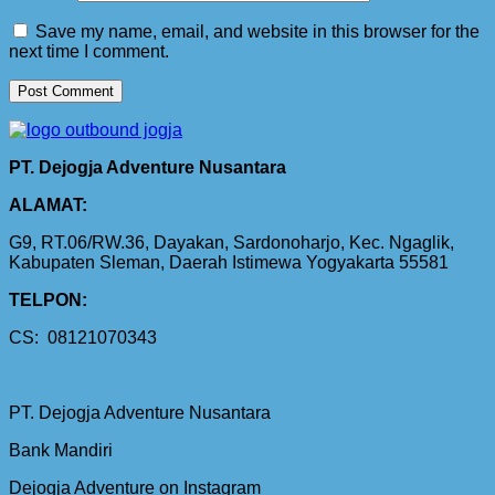
Save my name, email, and website in this browser for the
next time I comment.
PT. Dejogja Adventure Nusantara
ALAMAT:
G9, RT.06/RW.36, Dayakan, Sardonoharjo, Kec. Ngaglik,
Kabupaten Sleman, Daerah Istimewa Yogyakarta 55581
TELPON:
CS: 08121070343
PT. Dejogja Adventure Nusantara
Bank Mandiri
Dejogja Adventure on Instagram