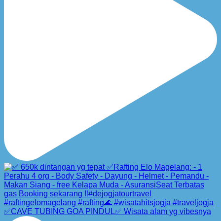
✅CAVE TUBING GOA PINDUL✅ Wisata alam yg vibesnya