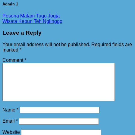
Admin 1
Pesona Malam Tugu Jogja
Wisata Kebun Teh Nglinggo
Leave a Reply
Your email address will not be published.
Required fields are
marked
*
Comment
*
Name
*
Email
*
Website