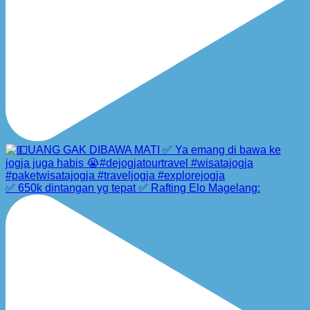
✅ 650k dintangan yg tepat ✅ Rafting Elo Magelang: