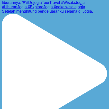
Setelah menghitung pengeluaranku selama di Jogja,