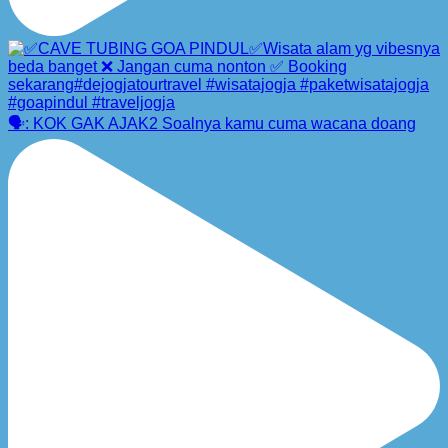
🗣️: KOK GAK AJAK2 Soalnya kamu cuma wacana doang