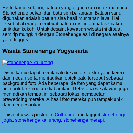
Perlu kamu ketahui, batuan yang digunakan untuk membuat
Stonehenge bukan dari batu sembarangan. Batuan yang
digunakan adalah batuan sisa hasil muntahan lava. Hal
tersebutlah yang membuat batuan disini tampak semakin
unik dan kokoh. Untuk desain, kawasan wisata ini dibuat
semirip mungkin dengan Stonehenge asli di negara asalnya
yaitu Inggris.
Wisata Stonehenge Yogyakarta
Disini kamu dapat menikmati desain arsitektur yang keren
dan megah serta menjadikan objek batu tersebut sebagai
background foto. Ada beberapa ide foto yang dapat kamu
pilih untuk kemudian diabadikan. Beberapa wisatawan juga
menjadikan tempat ini sebagai lokasi pemotretan
prewedding mereka. Alhasil foto mereka pun tampak unik
dan mengesankan.
This entry was posted in
Outbound
and tagged
stonehenge
jogja
,
stonehenge kaliurang
,
stonehenge merapi
.