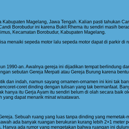
ma Kabupaten Magelang, Jawa Tengah. Kalian pasti tahukan C
i Candi Borobudur ini karena Bukit Rhema itu sendiri masih ber
imus, Kecamatan Borobudur, Kabupaten Magelang.
bisa menaiki sepeda motor lalu sepeda motor dapat di parkir di
ahun 1990-an. Awalnya gereja ini dijadikan tempat berlindung da
 dengan sebutan Gereja Merpati atau Gereja Burung karena ben
ik dan indah, namun sayang ornamen-ornamen ini kini tak bany
ncoret-coret dinding dengan tulisan yang tak bermanfaat. Bany
k hanya itu Gerja Ayam itu sendiri belum di olah secara baik 
ah yang dapat menarik minat wisatawan.
ap Gereja. Sebuah ruang yang luas tanpa dinding yang memetak-
bawah ada banyak ruangan berukuran kurang lebih 2×1 meter pe
pa. Hanya ada rumor yang mengetakan bahwa ruangan ini dulunya