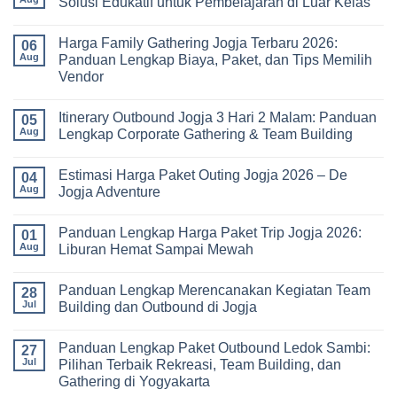
Solusi Edukatif untuk Pembelajaran di Luar Kelas
No
Comments
Harga Family Gathering Jogja Terbaru 2026:
on
06
Paket
Aug
Panduan Lengkap Biaya, Paket, dan Tips Memilih
Study
Vendor
Tour
bagi
No
Sekolah
Comments
dan
Itinerary Outbound Jogja 3 Hari 2 Malam: Panduan
on
05
Universitas:
Harga
Aug
Lengkap Corporate Gathering & Team Building
Solusi
Family
Edukatif
Gathering
No
untuk
Jogja
Comments
Pembelajaran
Estimasi Harga Paket Outing Jogja 2026 – De
Terbaru
on
04
di
2026:
Itinerary
Aug
Jogja Adventure
Luar
Panduan
Outbound
Kelas
Lengkap
Jogja
No
Biaya,
3
Comments
Panduan Lengkap Harga Paket Trip Jogja 2026:
Paket,
Hari
on
01
dan
2
Estimasi
Aug
Liburan Hemat Sampai Mewah
Tips
Malam:
Harga
Memilih
Panduan
Paket
No
Vendor
Lengkap
Outing
Comments
Panduan Lengkap Merencanakan Kegiatan Team
Corporate
Jogja
on
28
Gathering
2026
Panduan
Jul
Building dan Outbound di Jogja
&
–
Lengkap
Team
De
Harga
No
Building
Jogja
Paket
Comments
Panduan Lengkap Paket Outbound Ledok Sambi:
Adventure
Trip
on
27
Jogja
Panduan
Jul
Pilihan Terbaik Rekreasi, Team Building, dan
2026:
Lengkap
Gathering di Yogyakarta
Liburan
Merencanakan
Hemat
Kegiatan