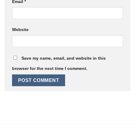
Email
*
Website
Save my name, email, and website in this
browser for the next time I comment.