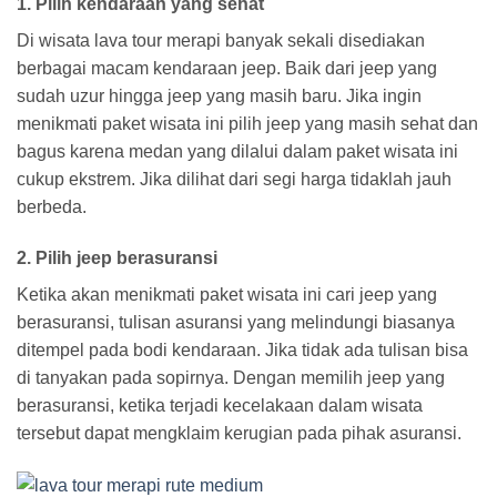
1. Pilih kendaraan yang sehat
Di wisata lava tour merapi banyak sekali disediakan
berbagai macam kendaraan jeep. Baik dari jeep yang
sudah uzur hingga jeep yang masih baru. Jika ingin
menikmati paket wisata ini pilih jeep yang masih sehat dan
bagus karena medan yang dilalui dalam paket wisata ini
cukup ekstrem. Jika dilihat dari segi harga tidaklah jauh
berbeda.
2. Pilih jeep berasuransi
Ketika akan menikmati paket wisata ini cari jeep yang
berasuransi, tulisan asuransi yang melindungi biasanya
ditempel pada bodi kendaraan. Jika tidak ada tulisan bisa
di tanyakan pada sopirnya. Dengan memilih jeep yang
berasuransi, ketika terjadi kecelakaan dalam wisata
tersebut dapat mengklaim kerugian pada pihak asuransi.