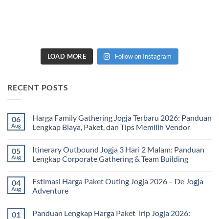
LOAD MORE
Follow on Instagram
RECENT POSTS
Harga Family Gathering Jogja Terbaru 2026: Panduan
06
Aug
Lengkap Biaya, Paket, dan Tips Memilih Vendor
No
Comments
Itinerary Outbound Jogja 3 Hari 2 Malam: Panduan
05
on
Harga
Aug
Lengkap Corporate Gathering & Team Building
Family
Gathering
No
Jogja
Comments
Estimasi Harga Paket Outing Jogja 2026 – De Jogja
04
Terbaru
on
2026:
Itinerary
Aug
Adventure
Panduan
Outbound
Lengkap
Jogja
No
Biaya,
3
Comments
Panduan Lengkap Harga Paket Trip Jogja 2026:
01
Paket,
Hari
on