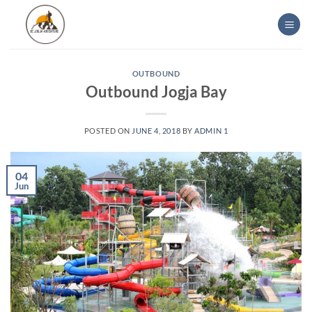
Skip
to
content
OUTBOUND
Outbound Jogja Bay
POSTED ON
JUNE 4, 2018
BY
ADMIN 1
04
Jun