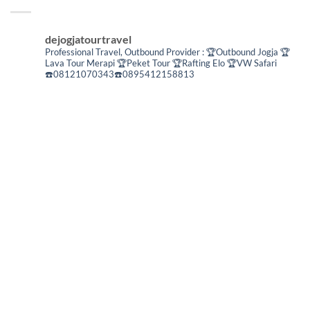
dejogjatourtravel
Professional Travel,
Outbound Provider :
🏆Outbound Jogja
🏆
Lava Tour Merapi
🏆Peket Tour
🏆Rafting Elo
🏆VW Safari
☎️08121070343☎️0895412158813