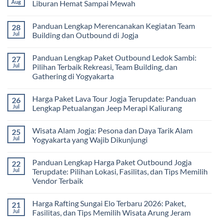
dan
2
Estimasi
Aug
Liburan Hemat Sampai Mewah
Tips
Malam:
Harga
Memilih
Panduan
Paket
No
Vendor
Lengkap
Outing
Comments
Panduan Lengkap Merencanakan Kegiatan Team
28
Corporate
Jogja
on
Gathering
2026
Panduan
Jul
Building dan Outbound di Jogja
&
–
Lengkap
Team
De
Harga
No
Building
Jogja
Paket
Comments
Panduan Lengkap Paket Outbound Ledok Sambi:
27
Adventure
Trip
on
Jogja
Panduan
Jul
Pilihan Terbaik Rekreasi, Team Building, dan
2026:
Lengkap
Gathering di Yogyakarta
Liburan
Merencanakan
Hemat
Kegiatan
No
Sampai
Team
Comments
Mewah
Building
Harga Paket Lava Tour Jogja Terupdate: Panduan
26
on
dan
Panduan
Jul
Lengkap Petualangan Jeep Merapi Kaliurang
Outbound
Lengkap
di
Paket
No
Jogja
Outbound
Comments
Wisata Alam Jogja: Pesona dan Daya Tarik Alam
25
Ledok
on
Sambi:
Harga
Jul
Yogyakarta yang Wajib Dikunjungi
Pilihan
Paket
Terbaik
Lava
No
Rekreasi,
Tour
Comments
Panduan Lengkap Harga Paket Outbound Jogja
22
Team
Jogja
on
Building,
Terupdate:
Wisata
Jul
Terupdate: Pilihan Lokasi, Fasilitas, dan Tips Memilih
dan
Panduan
Alam
Vendor Terbaik
Gathering
Lengkap
Jogja:
di
Petualangan
Pesona
No
Yogyakarta
Jeep
dan
Comments
Merapi
Daya
Harga Rafting Sungai Elo Terbaru 2026: Paket,
21
on
Kaliurang
Tarik
Panduan
Jul
Fasilitas, dan Tips Memilih Wisata Arung Jeram
Alam
Lengkap