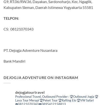
G9, RT.06/RW.36, Dayakan, Sardonoharjo, Kec. Ngaglik,
Kabupaten Sleman, Daerah Istimewa Yogyakarta 55581
TELPON:
CS: 08121070343
PT. Dejogja Adventure Nusantara
Bank Mandiri
DEJOGJA ADVENTURE ON INSTAGRAM
dejogjatourtravel
Professional Travel,
Outbound Provider :
🏆Outbound Jogja
🏆
Lava Tour Merapi
🏆Peket Tour
🏆Rafting Elo
🏆VW Safari
☎️08121070343☎️0895412158813