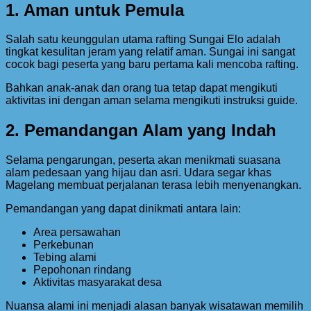
1. Aman untuk Pemula
Salah satu keunggulan utama rafting Sungai Elo adalah
tingkat kesulitan jeram yang relatif aman. Sungai ini sangat
cocok bagi peserta yang baru pertama kali mencoba rafting.
Bahkan anak-anak dan orang tua tetap dapat mengikuti
aktivitas ini dengan aman selama mengikuti instruksi guide.
2. Pemandangan Alam yang Indah
Selama pengarungan, peserta akan menikmati suasana
alam pedesaan yang hijau dan asri. Udara segar khas
Magelang membuat perjalanan terasa lebih menyenangkan.
Pemandangan yang dapat dinikmati antara lain:
Area persawahan
Perkebunan
Tebing alami
Pepohonan rindang
Aktivitas masyarakat desa
Nuansa alami ini menjadi alasan banyak wisatawan memilih