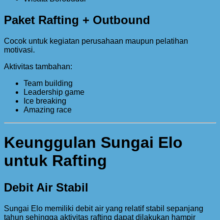
Paket Rafting + Outbound
Cocok untuk kegiatan perusahaan maupun pelatihan
motivasi.
Aktivitas tambahan:
Team building
Leadership game
Ice breaking
Amazing race
Keunggulan Sungai Elo
untuk Rafting
Debit Air Stabil
Sungai Elo memiliki debit air yang relatif stabil sepanjang
tahun sehingga aktivitas rafting dapat dilakukan hampir