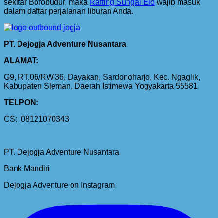
sekitar Borobudur, maka
Rafting Sungai Elo
wajib masuk
dalam daftar perjalanan liburan Anda.
PT. Dejogja Adventure Nusantara
ALAMAT:
G9, RT.06/RW.36, Dayakan, Sardonoharjo, Kec. Ngaglik,
Kabupaten Sleman, Daerah Istimewa Yogyakarta 55581
TELPON:
CS: 08121070343
PT. Dejogja Adventure Nusantara
Bank Mandiri
Dejogja Adventure on Instagram