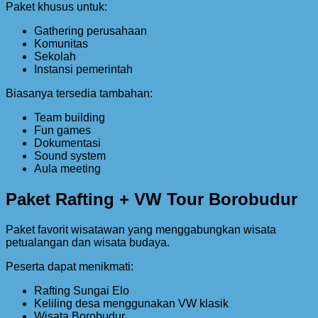
Paket khusus untuk:
Gathering perusahaan
Komunitas
Sekolah
Instansi pemerintah
Biasanya tersedia tambahan:
Team building
Fun games
Dokumentasi
Sound system
Aula meeting
Paket Rafting + VW Tour Borobudur
Paket favorit wisatawan yang menggabungkan wisata
petualangan dan wisata budaya.
Peserta dapat menikmati:
Rafting Sungai Elo
Keliling desa menggunakan VW klasik
Wisata Borobudur