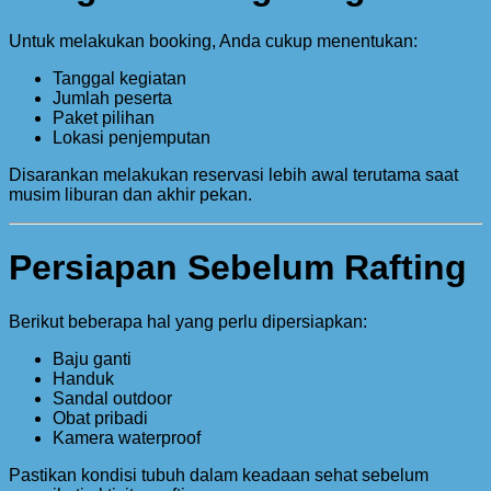
Untuk melakukan booking, Anda cukup menentukan:
Tanggal kegiatan
Jumlah peserta
Paket pilihan
Lokasi penjemputan
Disarankan melakukan reservasi lebih awal terutama saat
musim liburan dan akhir pekan.
Persiapan Sebelum Rafting
Berikut beberapa hal yang perlu dipersiapkan:
Baju ganti
Handuk
Sandal outdoor
Obat pribadi
Kamera waterproof
Pastikan kondisi tubuh dalam keadaan sehat sebelum