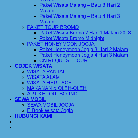
Paket Wisata Malang – Batu 3 Hari 2
Malam
Paket Wisata Malang – Batu 4 Hari 3
Malam
PAKET TOUR BROMO
Paket Wisata Bromo 2 Hari 1 Malam 2018
Paket Wisata Bromo Midnight
PAKET HONEYMOON JOGJA
Paket Honeymoon Jogja 3 Hari 2 Malam
Paket Honeymoon Jogja 4 Hari 3 Malam
ON REQUEST TOUR
OBJEK WISATA
WISATA PANTAI
WISATA ALAM
WISATA HERITAGE
MAKANAN & OLEH-OLEH
ARTIKEL OUTBOUND
SEWA MOBIL
SEWA MOBIL JOGJA
E-Book Wisata Jogja
HUBUNGI KAMI