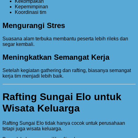
Kekompakan
Kepemimpinan
Koordinasi tim
Mengurangi Stres
Suasana alam terbuka membantu peserta lebih rileks dan
segar kembali.
Meningkatkan Semangat Kerja
Setelah kegiatan gathering dan rafting, biasanya semangat
kerja tim menjadi lebih baik.
Rafting Sungai Elo untuk
Wisata Keluarga
Rafting Sungai Elo tidak hanya cocok untuk perusahaan
tetapi juga wisata keluarga.