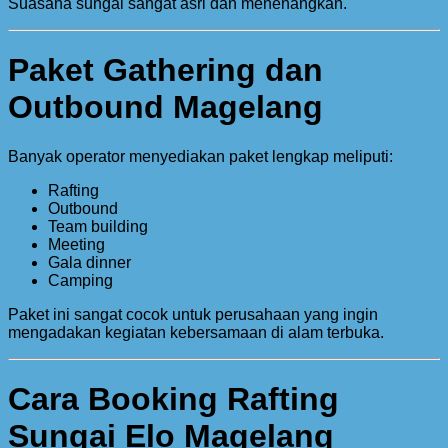
Suasana sungai sangat asri dan menenangkan.
Paket Gathering dan
Outbound Magelang
Banyak operator menyediakan paket lengkap meliputi:
Rafting
Outbound
Team building
Meeting
Gala dinner
Camping
Paket ini sangat cocok untuk perusahaan yang ingin
mengadakan kegiatan kebersamaan di alam terbuka.
Cara Booking Rafting
Sungai Elo Magelang