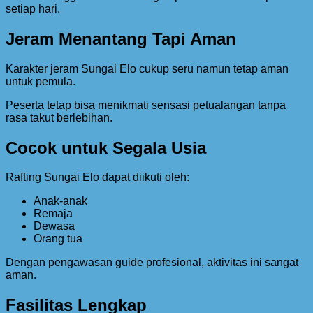
setiap hari.
Jeram Menantang Tapi Aman
Karakter jeram Sungai Elo cukup seru namun tetap aman
untuk pemula.
Peserta tetap bisa menikmati sensasi petualangan tanpa
rasa takut berlebihan.
Cocok untuk Segala Usia
Rafting Sungai Elo dapat diikuti oleh:
Anak-anak
Remaja
Dewasa
Orang tua
Dengan pengawasan guide profesional, aktivitas ini sangat
aman.
Fasilitas Lengkap