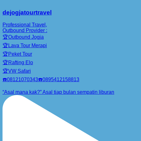
dejogjatourtravel
Professional Travel,
Outbound Provider :
🏆Outbound Jogja
🏆Lava Tour Merapi
🏆Peket Tour
🏆Rafting Elo
🏆VW Safari
☎️08121070343☎️0895412158813
“Asal mana kak?” Asal tiap bulan sempatin liburan