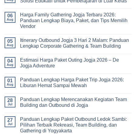
Solusi Edukatif untuk Pembelajaran di Luar Kelas
No
Comments
Harga Family Gathering Jogja Terbaru 2026:
on
06
Paket
Aug
Panduan Lengkap Biaya, Paket, dan Tips Memilih
Study
Vendor
Tour
bagi
No
Sekolah
Comments
dan
Itinerary Outbound Jogja 3 Hari 2 Malam: Panduan
on
05
Universitas:
Harga
Aug
Lengkap Corporate Gathering & Team Building
Solusi
Family
Edukatif
Gathering
No
untuk
Jogja
Comments
Pembelajaran
Estimasi Harga Paket Outing Jogja 2026 – De
Terbaru
on
04
di
2026:
Itinerary
Aug
Jogja Adventure
Luar
Panduan
Outbound
Kelas
Lengkap
Jogja
No
Biaya,
3
Comments
Panduan Lengkap Harga Paket Trip Jogja 2026:
Paket,
Hari
on
01
dan
2
Estimasi
Aug
Liburan Hemat Sampai Mewah
Tips
Malam:
Harga
Memilih
Panduan
Paket
No
Vendor
Lengkap
Outing
Comments
Panduan Lengkap Merencanakan Kegiatan Team
Corporate
Jogja
on
28
Gathering
2026
Panduan
Jul
Building dan Outbound di Jogja
&
–
Lengkap
Team
De
Harga
No
Building
Jogja
Paket
Comments
Panduan Lengkap Paket Outbound Ledok Sambi:
Adventure
Trip
on
27
Jogja
Panduan
Jul
Pilihan Terbaik Rekreasi, Team Building, dan
2026:
Lengkap
Gathering di Yogyakarta
Liburan
Merencanakan
Hemat
Kegiatan