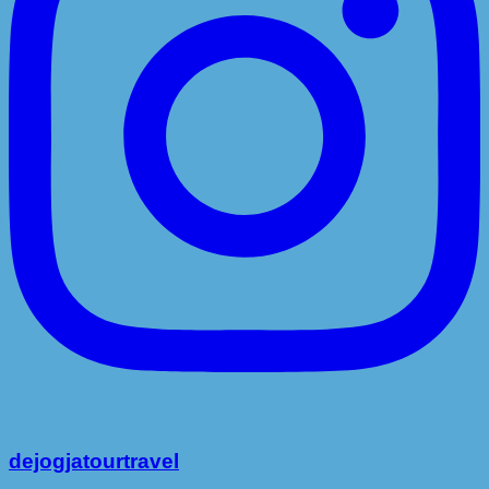
dejogjatourtravel