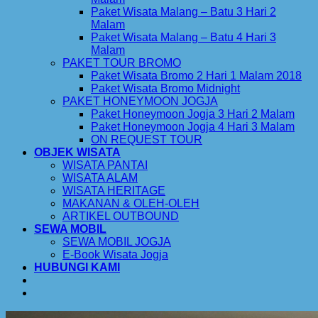
Paket Wisata Malang – Batu 3 Hari 2
Malam
Paket Wisata Malang – Batu 4 Hari 3
Malam
PAKET TOUR BROMO
Paket Wisata Bromo 2 Hari 1 Malam 2018
Paket Wisata Bromo Midnight
PAKET HONEYMOON JOGJA
Paket Honeymoon Jogja 3 Hari 2 Malam
Paket Honeymoon Jogja 4 Hari 3 Malam
ON REQUEST TOUR
OBJEK WISATA
WISATA PANTAI
WISATA ALAM
WISATA HERITAGE
MAKANAN & OLEH-OLEH
ARTIKEL OUTBOUND
SEWA MOBIL
SEWA MOBIL JOGJA
E-Book Wisata Jogja
HUBUNGI KAMI