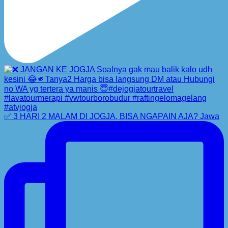
✅ 3 HARI 2 MALAM DI JOGJA, BISA NGAPAIN AJA? Jawa