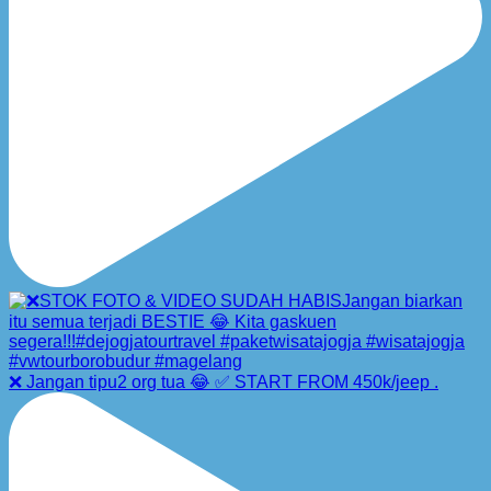
❌ Jangan tipu2 org tua 😂 ✅ START FROM 450k/jeep .