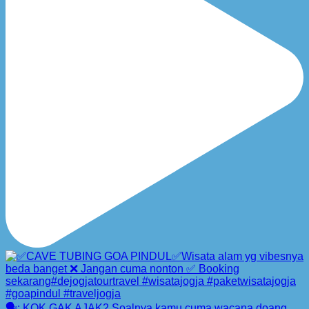
🗣️: KOK GAK AJAK2 Soalnya kamu cuma wacana doang