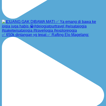
✅ 650k dintangan yg tepat ✅ Rafting Elo Magelang: