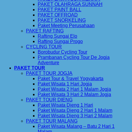
PAKET OLAHRAGA SUNNAH
PAKET PAINT BALL
PAKET OFFROAD
PAKET SNORKELING
Paket Meeting Perusahaan
PAKET RAFTING
Rafting Sungai Elo
Rafting Sungai Progo
CYCLING TOUR
Borobudur Cycling Tour
Prambanan Cycling Tour De Jogja
Adventure
PAKET TOUR
PAKET TOUR JOGJA
Paket Tour & Travel Yogyakarta
Paket Wisata 1 Hari Jogja
Paket Wisata 2 Hari 1 Malam Jogja
Paket Wisata 3 Hari 2 Malam Jogja
PAKET TOUR DIENG
Paket Wisata Dieng 1 Hari
Paket Wisata Dieng 2 Hari 1 Malam
Paket Wisata Dieng 3 Hari 2 Malam
PAKET TOUR MALANG
Paket Wisata Malang – Batu 2 Hari 1
Malam