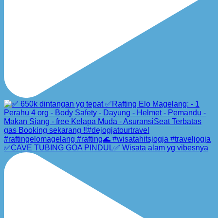
✅CAVE TUBING GOA PINDUL✅ Wisata alam yg vibesnya