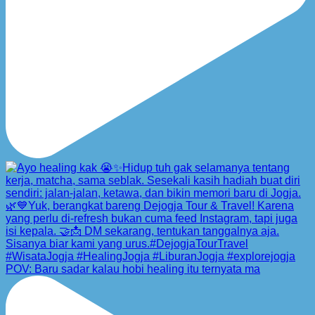
POV: Baru sadar kalau hobi healing itu ternyata ma