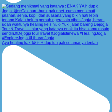
Ayo healing kak 😭✨ Hidup tuh gak selamanya tentan