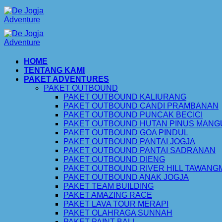
Skip
to
content
HOME
TENTANG KAMI
PAKET ADVENTURES
PAKET OUTBOUND
PAKET OUTBOUND KALIURANG
PAKET OUTBOUND CANDI PRAMBANAN
PAKET OUTBOUND PUNCAK BECICI
PAKET OUTBOUND HUTAN PINUS MAN
PAKET OUTBOUND GOA PINDUL
PAKET OUTBOUND PANTAI JOGJA
PAKET OUTBOUND PANTAI SADRANAN
PAKET OUTBOUND DIENG
PAKET OUTBOUND RIVER HILL TAWAN
PAKET OUTBOUND ANAK JOGJA
PAKET TEAM BUILDING
PAKET AMAZING RACE
PAKET LAVA TOUR MERAPI
PAKET OLAHRAGA SUNNAH
PAKET PAINT BALL