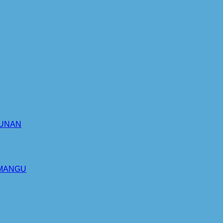
GUNAN
GMANGU