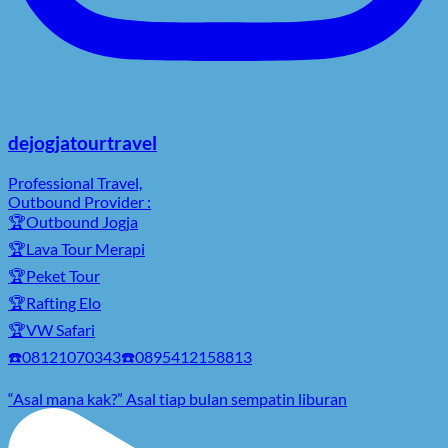
dejogjatourtravel
Professional Travel,
Outbound Provider :
🏆Outbound Jogja
🏆Lava Tour Merapi
🏆Peket Tour
🏆Rafting Elo
🏆VW Safari
☎️08121070343☎️0895412158813
“Asal mana kak?” Asal tiap bulan sempatin liburan