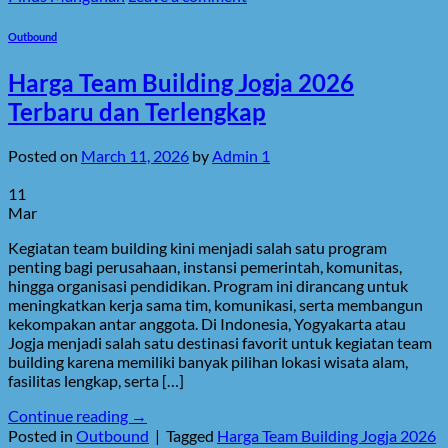
Outbound
Harga Team Building Jogja 2026
Terbaru dan Terlengkap
Posted on
March 11, 2026
by
Admin 1
11
Mar
Kegiatan team building kini menjadi salah satu program
penting bagi perusahaan, instansi pemerintah, komunitas,
hingga organisasi pendidikan. Program ini dirancang untuk
meningkatkan kerja sama tim, komunikasi, serta membangun
kekompakan antar anggota. Di Indonesia, Yogyakarta atau
Jogja menjadi salah satu destinasi favorit untuk kegiatan team
building karena memiliki banyak pilihan lokasi wisata alam,
fasilitas lengkap, serta […]
Continue reading
→
Posted in
Outbound
|
Tagged
Harga Team Building Jogja 2026