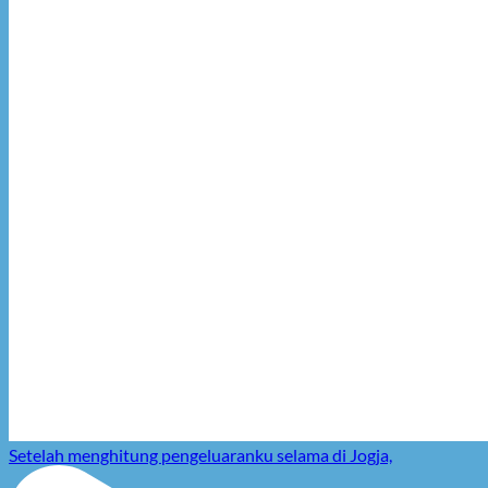
Setelah menghitung pengeluaranku selama di Jogja,