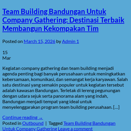
Team Building Bandungan Untuk
Company Gathering: Destinasi Terbaik
Membangun Kekompakan Tim
Posted on
March 15, 2026
by
Admin 1
15
Mar
Kegiatan company gathering dan team building menjadi
agenda penting bagi banyak perusahaan untuk meningkatkan
kebersamaan, komunikasi, dan semangat kerja karyawan. Salah
satu destinasi yang semakin populer untuk kegiatan tersebut
adalah kawasan Bandungan. Terletak di lereng pegunungan
dengan udara sejuk serta panorama alam yang indah,
Bandungan menjadi tempat yang ideal untuk
menyelenggarakan program team building perusahaan. […]
Continue reading
→
Posted in
Outbound
|
Tagged
Team Building Bandungan
Untuk Company Gathering
Leave a comment