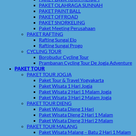
PAKET OLAHRAGA SUNNAH
PAKET PAINT BALL
PAKET OFFROAD
PAKET SNORKELING
Paket Meeting Perusahaan
PAKET RAFTING
Rafting Sungai Elo
Rafting Sungai Progo
CYCLING TOUR
Borobudur Cycling Tour
Prambanan Cycling Tour De Jogja Adventure
PAKET TOUR
PAKET TOUR JOGJA
Paket Tour & Travel Yogyakarta
Paket Wisata 1 Hari Jogja
Paket Wisata 2 Hari 1 Malam Jogja
Paket Wisata 3 Hari 2 Malam Jogja
PAKET TOUR DIENG
Paket Wisata Dieng 1 Hari
Paket Wisata Dieng 2 Hari 1 Malam
Paket Wisata Dieng 3 Hari 2 Malam
PAKET TOUR MALANG
Paket Wisata Malang – Batu 2 Hari 1 Malam