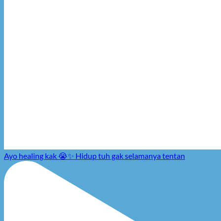
Ayo healing kak 😭✨ Hidup tuh gak selamanya tentan