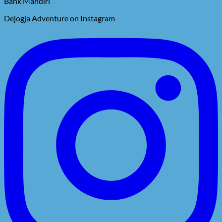
Bank Mandiri
Dejogja Adventure on Instagram