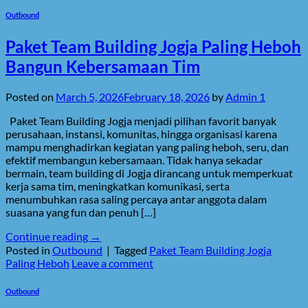
Outbound
Paket Team Building Jogja Paling Heboh
Bangun Kebersamaan Tim
Posted on
March 5, 2026
February 18, 2026
by
Admin 1
Paket Team Building Jogja menjadi pilihan favorit banyak
perusahaan, instansi, komunitas, hingga organisasi karena
mampu menghadirkan kegiatan yang paling heboh, seru, dan
efektif membangun kebersamaan. Tidak hanya sekadar
bermain, team building di Jogja dirancang untuk memperkuat
kerja sama tim, meningkatkan komunikasi, serta
menumbuhkan rasa saling percaya antar anggota dalam
suasana yang fun dan penuh […]
Continue reading
→
Posted in
Outbound
|
Tagged
Paket Team Building Jogja
Paling Heboh
Leave a comment
Outbound