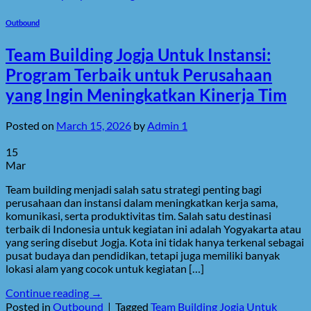
Outbound
Team Building Jogja Untuk Instansi:
Program Terbaik untuk Perusahaan
yang Ingin Meningkatkan Kinerja Tim
Posted on
March 15, 2026
by
Admin 1
15
Mar
Team building menjadi salah satu strategi penting bagi
perusahaan dan instansi dalam meningkatkan kerja sama,
komunikasi, serta produktivitas tim. Salah satu destinasi
terbaik di Indonesia untuk kegiatan ini adalah Yogyakarta atau
yang sering disebut Jogja. Kota ini tidak hanya terkenal sebagai
pusat budaya dan pendidikan, tetapi juga memiliki banyak
lokasi alam yang cocok untuk kegiatan […]
Continue reading
→
Posted in
Outbound
|
Tagged
Team Building Jogja Untuk