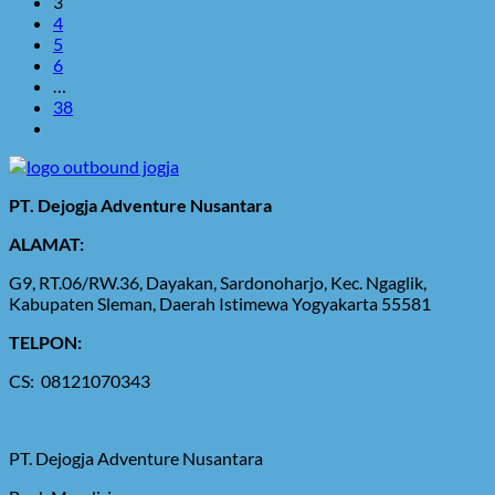
3
4
5
6
…
38
PT. Dejogja Adventure Nusantara
ALAMAT:
G9, RT.06/RW.36, Dayakan, Sardonoharjo, Kec. Ngaglik,
Kabupaten Sleman, Daerah Istimewa Yogyakarta 55581
TELPON:
CS: 08121070343
PT. Dejogja Adventure Nusantara