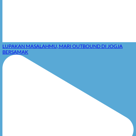
LUPAKAN MASALAHMU, MARI OUTBOUND DI JOGJA
BERSAMAK