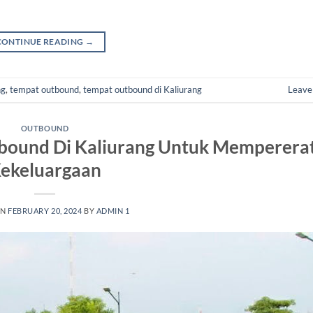
CONTINUE READING
→
ng
,
tempat outbound
,
tempat outbound di Kaliurang
Leave
OUTBOUND
bound Di Kaliurang Untuk Memperera
ekeluargaan
ON
FEBRUARY 20, 2024
BY
ADMIN 1