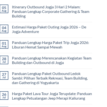
Itinerary Outbound Jogja 3 Hari 2 Malam:
05
Aug
Panduan Lengkap Corporate Gathering & Team
Building
No
Comments
Estimasi Harga Paket Outing Jogja 2026 – De
04
on
Itinerary
Aug
Jogja Adventure
Outbound
Jogja
No
3
Comments
Panduan Lengkap Harga Paket Trip Jogja 2026:
01
Hari
on
2
Estimasi
Aug
Liburan Hemat Sampai Mewah
Malam:
Harga
Panduan
Paket
No
Lengkap
Outing
Comments
Panduan Lengkap Merencanakan Kegiatan Team
28
Corporate
Jogja
on
Gathering
2026
Panduan
Jul
Building dan Outbound di Jogja
&
–
Lengkap
Team
De
Harga
No
Building
Jogja
Paket
Comments
Panduan Lengkap Paket Outbound Ledok
27
Adventure
Trip
on
Jogja
Panduan
Jul
Sambi: Pilihan Terbaik Rekreasi, Team Building,
2026:
Lengkap
dan Gathering di Yogyakarta
Liburan
Merencanakan
Hemat
Kegiatan
No
Sampai
Team
Comments
Mewah
Building
Harga Paket Lava Tour Jogja Terupdate: Panduan
26
on
dan
Panduan
Jul
Lengkap Petualangan Jeep Merapi Kaliurang
Outbound
Lengkap
di
Paket
No
Jogja
Outbound
Comments