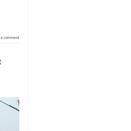
 a comment
t