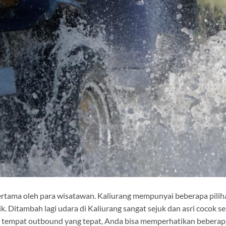
ertama oleh para wisatawan. Kaliurang mempunyai beberapa pilih
itambah lagi udara di Kaliurang sangat sejuk dan asri cocok se
 tempat outbound yang tepat, Anda bisa memperhatikan beberap