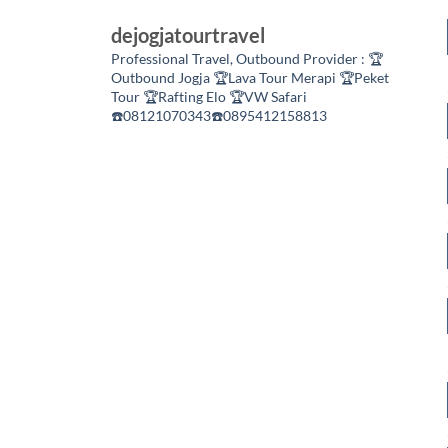
dejogjatourtravel
Professional Travel,
Outbound Provider :
🏆
Outbound Jogja
🏆Lava Tour Merapi
🏆Peket
Tour
🏆Rafting Elo
🏆VW Safari
☎️08121070343☎️0895412158813