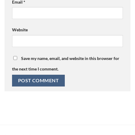
Email
*
Website
Save my name, email, and website in this browser for
the next time I comment.