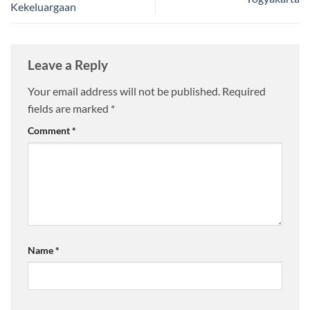
Kekeluargaan
Leave a Reply
Your email address will not be published.
Required
fields are marked
*
Comment
*
Name
*