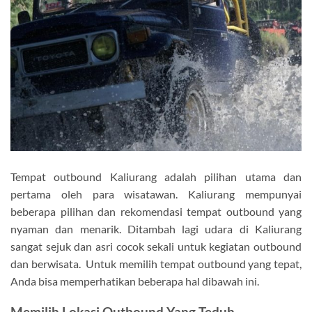
Tempat outbound Kaliurang adalah pilihan utama dan
pertama oleh para wisatawan. Kaliurang mempunyai
beberapa pilihan dan rekomendasi tempat outbound yang
nyaman dan menarik. Ditambah lagi udara di Kaliurang
sangat sejuk dan asri cocok sekali untuk kegiatan outbound
dan berwisata. Untuk memilih tempat outbound yang tepat,
Anda bisa memperhatikan beberapa hal dibawah ini.
Memilih Lokasi Outbound Yang Teduh