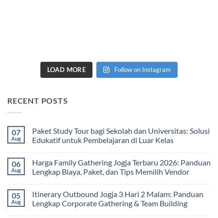
LOAD MORE
Follow on Instagram
RECENT POSTS
Paket Study Tour bagi Sekolah dan Universitas: Solusi
07
Aug
Edukatif untuk Pembelajaran di Luar Kelas
No
Comments
Harga Family Gathering Jogja Terbaru 2026: Panduan
06
on
Paket
Aug
Lengkap Biaya, Paket, dan Tips Memilih Vendor
Study
Tour
No
bagi
Comments
Itinerary Outbound Jogja 3 Hari 2 Malam: Panduan
05
Sekolah
on
dan
Harga
Aug
Lengkap Corporate Gathering & Team Building
Universitas:
Family
Solusi
Gathering
No