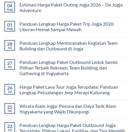
Edukatif
Jogja
Comments
Estimasi Harga Paket Outing Jogja 2026 – De Jogja
04
untuk
Terbaru
on
Pembelajaran
2026:
Itinerary
Aug
Adventure
di
Panduan
Outbound
Luar
Lengkap
Jogja
No
Kelas
Biaya,
3
Comments
Panduan Lengkap Harga Paket Trip Jogja 2026:
01
Paket,
Hari
on
dan
2
Estimasi
Aug
Liburan Hemat Sampai Mewah
Tips
Malam:
Harga
Memilih
Panduan
Paket
No
Vendor
Lengkap
Outing
Comments
Panduan Lengkap Merencanakan Kegiatan Team
28
Corporate
Jogja
on
Gathering
2026
Panduan
Jul
Building dan Outbound di Jogja
&
–
Lengkap
Team
De
Harga
No
Building
Jogja
Paket
Comments
Panduan Lengkap Paket Outbound Ledok Sambi:
27
Adventure
Trip
on
Jogja
Panduan
Jul
Pilihan Terbaik Rekreasi, Team Building, dan
2026:
Lengkap
Gathering di Yogyakarta
Liburan
Merencanakan
Hemat
Kegiatan
No
Sampai
Team
Comments
Mewah
Building
Harga Paket Lava Tour Jogja Terupdate: Panduan
26
on
dan
Panduan
Jul
Lengkap Petualangan Jeep Merapi Kaliurang
Outbound
Lengkap
di
Paket
No
Jogja
Outbound
Comments
Wisata Alam Jogja: Pesona dan Daya Tarik Alam
25
Ledok
on
Sambi:
Harga
Jul
Yogyakarta yang Wajib Dikunjungi
Pilihan
Paket
Terbaik
Lava
No
Rekreasi,
Tour
Comments
Panduan Lengkap Harga Paket Outbound Jogja
22
Team
Jogja
on
Building,
Terupdate:
Wisata
Jul
Terupdate: Pilihan Lokasi, Fasilitas, dan Tips Memilih