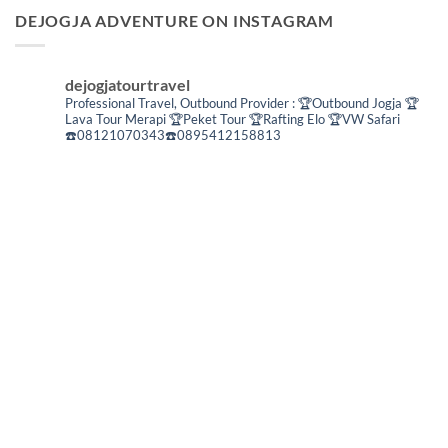
DEJOGJA ADVENTURE ON INSTAGRAM
dejogjatourtravel
Professional Travel,
Outbound Provider :
🏆Outbound Jogja
🏆
Lava Tour Merapi
🏆Peket Tour
🏆Rafting Elo
🏆VW Safari
☎️08121070343☎️0895412158813