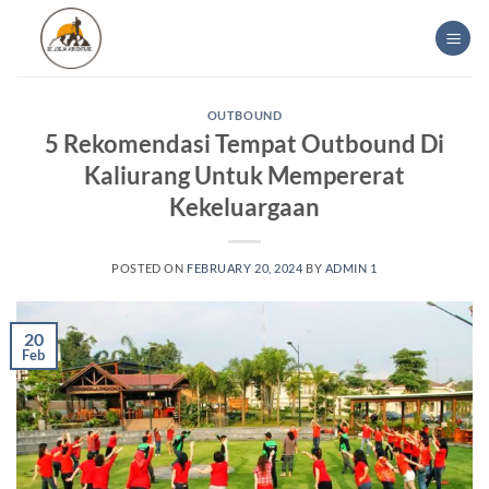
Skip
to
content
OUTBOUND
5 Rekomendasi Tempat Outbound Di
Kaliurang Untuk Mempererat
Kekeluargaan
POSTED ON
FEBRUARY 20, 2024
BY
ADMIN 1
20
Feb