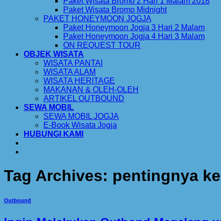
Paket Wisata Bromo 2 Hari 1 Malam 2018
Paket Wisata Bromo Midnight
PAKET HONEYMOON JOGJA
Paket Honeymoon Jogja 3 Hari 2 Malam
Paket Honeymoon Jogja 4 Hari 3 Malam
ON REQUEST TOUR
OBJEK WISATA
WISATA PANTAI
WISATA ALAM
WISATA HERITAGE
MAKANAN & OLEH-OLEH
ARTIKEL OUTBOUND
SEWA MOBIL
SEWA MOBIL JOGJA
E-Book Wisata Jogja
HUBUNGI KAMI
Tag Archives:
pentingnya k
Outbound