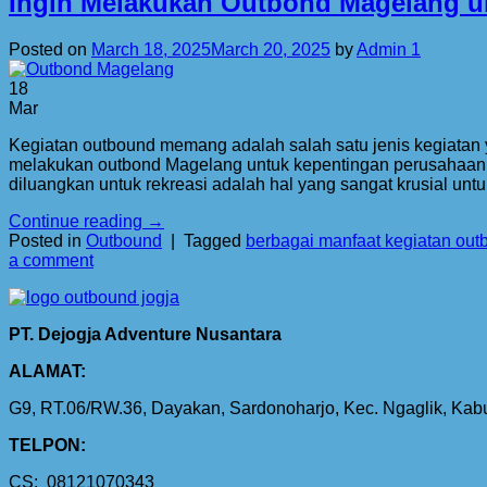
Ingin Melakukan Outbond Magelang u
Posted on
March 18, 2025
March 20, 2025
by
Admin 1
18
Mar
Kegiatan outbound memang adalah salah satu jenis kegiatan 
melakukan outbond Magelang untuk kepentingan perusahaan a
diluangkan untuk rekreasi adalah hal yang sangat krusial untu
Continue reading
→
Posted in
Outbound
|
Tagged
berbagai manfaat kegiatan out
a comment
PT. Dejogja Adventure Nusantara
ALAMAT:
G9, RT.06/RW.36, Dayakan, Sardonoharjo, Kec. Ngaglik, Ka
TELPON:
CS: 08121070343