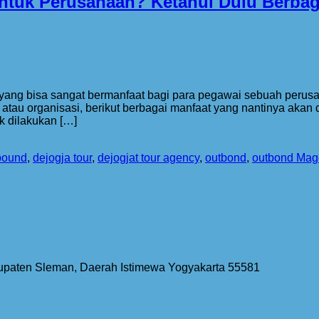
ntuk Perusahaan? Ketahui Dulu Berbag
yang bisa sangat bermanfaat bagi para pegawai sebuah perusa
tau organisasi, berikut berbagai manfaat yang nantinya akan
k dilakukan […]
bound
,
dejogja tour
,
dejogjat tour agency
,
outbond
,
outbond Mag
bupaten Sleman, Daerah Istimewa Yogyakarta 55581