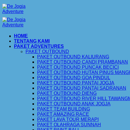
Skip
to
content
HOME
TENTANG KAMI
PAKET ADVENTURES
PAKET OUTBOUND
PAKET OUTBOUND KALIURANG
PAKET OUTBOUND CANDI PRAMBANAN
PAKET OUTBOUND PUNCAK BECICI
PAKET OUTBOUND HUTAN PINUS MAN
PAKET OUTBOUND GOA PINDUL
PAKET OUTBOUND PANTAI JOGJA
PAKET OUTBOUND PANTAI SADRANAN
PAKET OUTBOUND DIENG
PAKET OUTBOUND RIVER HILL TAWAN
PAKET OUTBOUND ANAK JOGJA
PAKET TEAM BUILDING
PAKET AMAZING RACE
PAKET LAVA TOUR MERAPI
PAKET OLAHRAGA SUNNAH
PAKET PAINT BALL