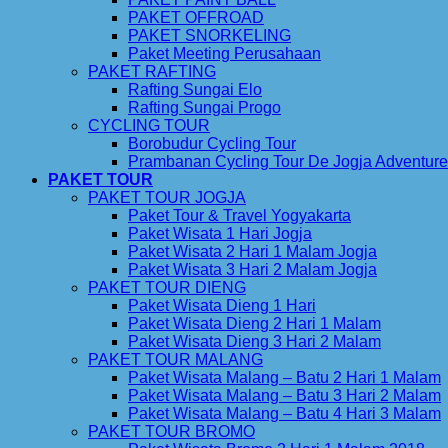
PAKET OFFROAD
PAKET SNORKELING
Paket Meeting Perusahaan
PAKET RAFTING
Rafting Sungai Elo
Rafting Sungai Progo
CYCLING TOUR
Borobudur Cycling Tour
Prambanan Cycling Tour De Jogja Adventure
PAKET TOUR
PAKET TOUR JOGJA
Paket Tour & Travel Yogyakarta
Paket Wisata 1 Hari Jogja
Paket Wisata 2 Hari 1 Malam Jogja
Paket Wisata 3 Hari 2 Malam Jogja
PAKET TOUR DIENG
Paket Wisata Dieng 1 Hari
Paket Wisata Dieng 2 Hari 1 Malam
Paket Wisata Dieng 3 Hari 2 Malam
PAKET TOUR MALANG
Paket Wisata Malang – Batu 2 Hari 1 Malam
Paket Wisata Malang – Batu 3 Hari 2 Malam
Paket Wisata Malang – Batu 4 Hari 3 Malam
PAKET TOUR BROMO