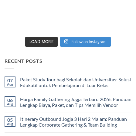
LOAD MORE
Follow on Instagram
RECENT POSTS
Paket Study Tour bagi Sekolah dan Universitas: Solusi
07
Aug
Edukatif untuk Pembelajaran di Luar Kelas
No
Comments
Harga Family Gathering Jogja Terbaru 2026: Panduan
06
on
Paket
Aug
Lengkap Biaya, Paket, dan Tips Memilih Vendor
Study
Tour
No
bagi
Comments
Itinerary Outbound Jogja 3 Hari 2 Malam: Panduan
05
Sekolah
on
dan
Harga
Aug
Lengkap Corporate Gathering & Team Building
Universitas:
Family
Solusi
Gathering
No
Edukatif
Jogja
Comments