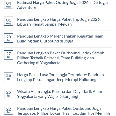
Estimasi Harga Paket Outing Jogja 2026 – De Jogja
04
untuk
Terbaru
on
Pembelajaran
2026:
Itinerary
Aug
Adventure
di
Panduan
Outbound
Luar
Lengkap
Jogja
No
Kelas
Biaya,
3
Comments
Panduan Lengkap Harga Paket Trip Jogja 2026:
01
Paket,
Hari
on
dan
2
Estimasi
Aug
Liburan Hemat Sampai Mewah
Tips
Malam:
Harga
Memilih
Panduan
Paket
No
Vendor
Lengkap
Outing
Comments
Panduan Lengkap Merencanakan Kegiatan Team
28
Corporate
Jogja
on
Gathering
2026
Panduan
Jul
Building dan Outbound di Jogja
&
–
Lengkap
Team
De
Harga
No
Building
Jogja
Paket
Comments
Panduan Lengkap Paket Outbound Ledok Sambi:
27
Adventure
Trip
on
Jogja
Panduan
Jul
Pilihan Terbaik Rekreasi, Team Building, dan
2026:
Lengkap
Gathering di Yogyakarta
Liburan
Merencanakan
Hemat
Kegiatan
No
Sampai
Team
Comments
Mewah
Building
Harga Paket Lava Tour Jogja Terupdate: Panduan
26
on
dan
Panduan
Jul
Lengkap Petualangan Jeep Merapi Kaliurang
Outbound
Lengkap
di
Paket
No
Jogja
Outbound
Comments
Wisata Alam Jogja: Pesona dan Daya Tarik Alam
25
Ledok
on
Sambi:
Harga
Jul
Yogyakarta yang Wajib Dikunjungi
Pilihan
Paket
Terbaik
Lava
No
Rekreasi,
Tour
Comments
Panduan Lengkap Harga Paket Outbound Jogja
22
Team
Jogja
on
Building,
Terupdate:
Wisata
Jul
Terupdate: Pilihan Lokasi, Fasilitas, dan Tips Memilih
dan
Panduan
Alam