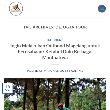
Skip
to
content
TAG ARCHIVES:
DEJOGJA TOUR
OUTBOUND
Ingin Melakukan Outbond Magelang untuk
Perusahaan? Ketahui Dulu Berbagai
Manfaatnya
POSTED ON
MARCH 18, 2025
BY
ADMIN 1
18
Mar