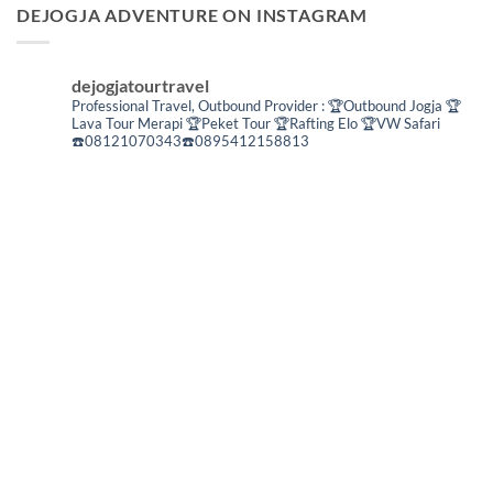
DEJOGJA ADVENTURE ON INSTAGRAM
dejogjatourtravel
Professional Travel,
Outbound Provider :
🏆Outbound Jogja
🏆
Lava Tour Merapi
🏆Peket Tour
🏆Rafting Elo
🏆VW Safari
☎️08121070343☎️0895412158813