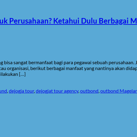
uk Perusahaan? Ketahui Dulu Berbagai 
g bisa sangat bermanfaat bagi para pegawai sebuah perusahaan. 
 organisasi, berikut berbagai manfaat yang nantinya akan dida
dilakukan […]
ound
,
dejogja tour
,
dejogjat tour agency
,
outbond
,
outbond Magela