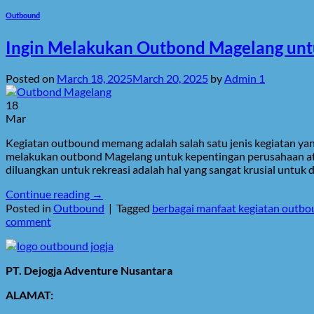
Outbound
Ingin Melakukan Outbond Magelang unt
Posted on
March 18, 2025
March 20, 2025
by
Admin 1
18
Mar
Kegiatan outbound memang adalah salah satu jenis kegiatan yan
melakukan outbond Magelang untuk kepentingan perusahaan atau
diluangkan untuk rekreasi adalah hal yang sangat krusial untuk 
Continue reading
→
Posted in
Outbound
|
Tagged
berbagai manfaat kegiatan outb
comment
PT. Dejogja Adventure Nusantara
ALAMAT: