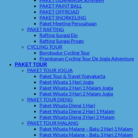
PAKET PAINT BALL
PAKET OFFROAD
PAKET SNORKELING
Paket Meeting Perusahaan
PAKET RAFTING
Rafting Sungai Elo
Rafting Sungai Progo
CYCLING TOUR
Borobudur Cycling Tour
Prambanan Cycling Tour De Jogja Adventure
PAKET TOUR
PAKET TOUR JOGJA
Paket Tour & Travel Yogyakarta
Paket Wisata 1 Hari Jogja
Paket Wisata 2 Hari 1 Malam Jogja
Paket Wisata 3 Hari 2 Malam Jogja
PAKET TOUR DIENG
Paket Wisata Dieng 1 Hari
Paket Wisata Dieng 2 Hari 1 Malam
Paket Wisata Dieng 3 Hari 2 Malam
PAKET TOUR MALANG
Paket Wisata Malang – Batu 2 Hari 1 Malam
Paket Wisata Malang – Batu 3 Hari 2 Malam