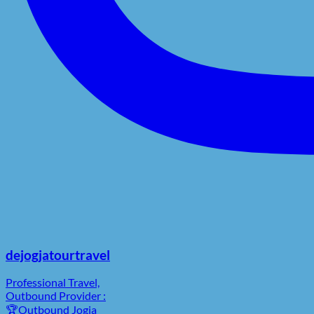
dejogjatourtravel
Professional Travel,
Outbound Provider :
🏆Outbound Jogja