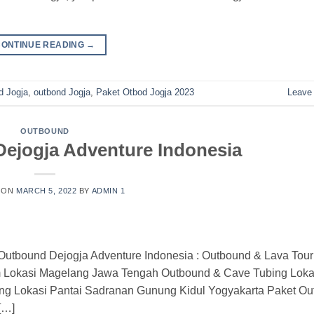
CONTINUE READING
→
 Jogja
,
outbond Jogja
,
Paket Otbod Jogja 2023
Leave
OUTBOUND
ejogja Adventure Indonesia
 ON
MARCH 5, 2022
BY
ADMIN 1
utbound Dejogja Adventure Indonesia : Outbound & Lava Tour
m Lokasi Magelang Jawa Tengah Outbound & Cave Tubing Loka
ing Lokasi Pantai Sadranan Gunung Kidul Yogyakarta Paket O
[…]