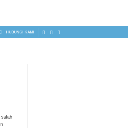
HUBUNGI KAMI
 salah
an