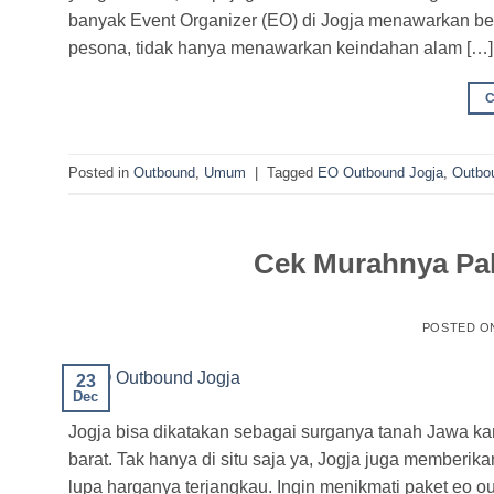
banyak Event Organizer (EO) di Jogja menawarkan ber
pesona, tidak hanya menawarkan keindahan alam […]
Posted in
Outbound
,
Umum
|
Tagged
EO Outbound Jogja
,
Outbo
Cek Murahnya Pa
POSTED 
23
Dec
Jogja bisa dikatakan sebagai surganya tanah Jawa ka
barat. Tak hanya di situ saja ya, Jogja juga memberi
lupa harganya terjangkau. Ingin menikmati paket eo o