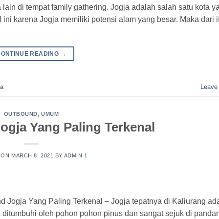
 lain di tempat family gathering. Jogja adalah salah satu kota y
 ini karena Jogja memiliki potensi alam yang besar. Maka dari 
CONTINUE READING
→
ja
Leave
OUTBOUND
,
UMUM
gja Yang Paling Terkenal
 ON
MARCH 8, 2021
BY
ADMIN 1
Jogja Yang Paling Terkenal – Jogja tepatnya di Kaliurang ad
 ditumbuhi oleh pohon pohon pinus dan sangat sejuk di panda