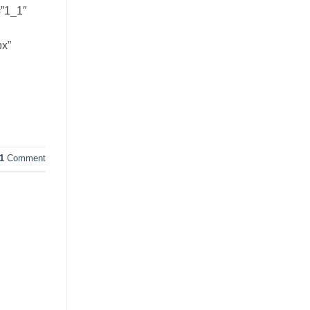
=”1_1″
px”
1
Comment