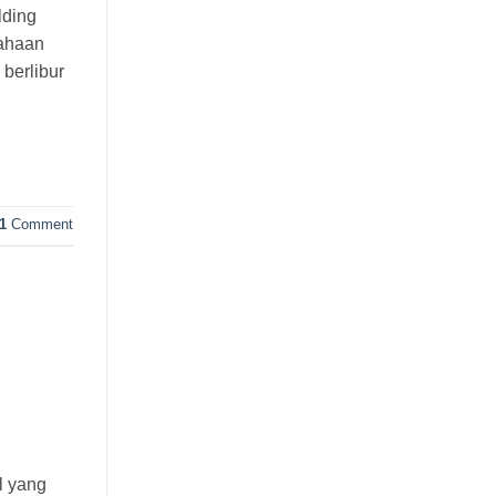
lding
sahaan
berlibur
1
Comment
l yang