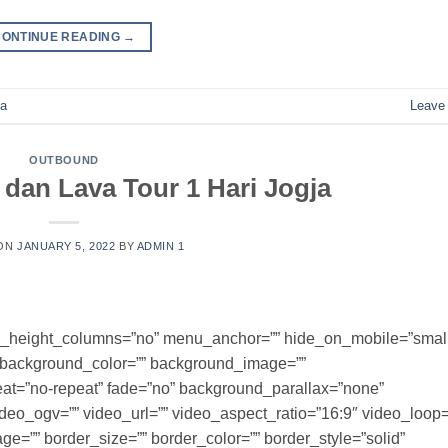
CONTINUE READING
→
ja
Leave
OUTBOUND
dan Lava Tour 1 Hari Jogja
 ON
JANUARY 5, 2022
BY
ADMIN 1
al_height_columns=”no” menu_anchor=”” hide_on_mobile=”smal
id=”” background_color=”” background_image=””
at=”no-repeat” fade=”no” background_parallax=”none”
eo_ogv=”” video_url=”” video_aspect_ratio=”16:9″ video_loop=
e=”” border_size=”” border_color=”” border_style=”solid”