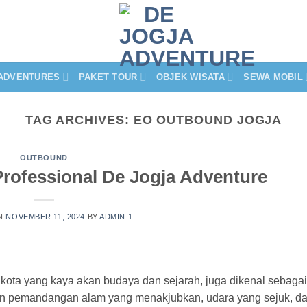
ADVENTURES
PAKET TOUR
OBJEK WISATA
SEWA MOBIL
TAG ARCHIVES:
EO OUTBOUND JOGJA
OUTBOUND
rofessional De Jogja Adventure
ON
NOVEMBER 11, 2024
BY
ADMIN 1
kota yang kaya akan budaya dan sejarah, juga dikenal sebagai
ngan pemandangan alam yang menakjubkan, udara yang sejuk, d