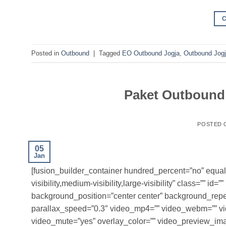
Posted in
Outbound
|
Tagged
EO Outbound Jogja
,
Outbound Jog
Paket Outbound 
POSTED
05
Jan
[fusion_builder_container hundred_percent=”no” equ
visibility,medium-visibility,large-visibility” class=”” 
background_position=”center center” background_repe
parallax_speed=”0.3″ video_mp4=”” video_webm=”” vid
video_mute=”yes” overlay_color=”” video_preview_imag