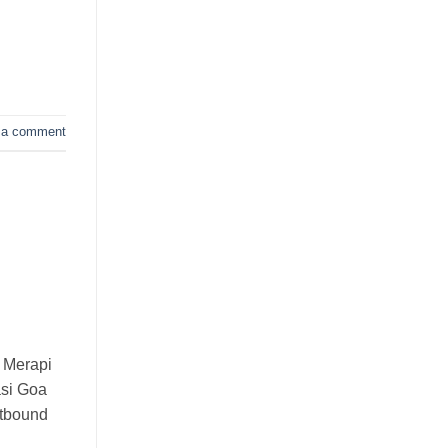
 a comment
 Merapi
si Goa
utbound