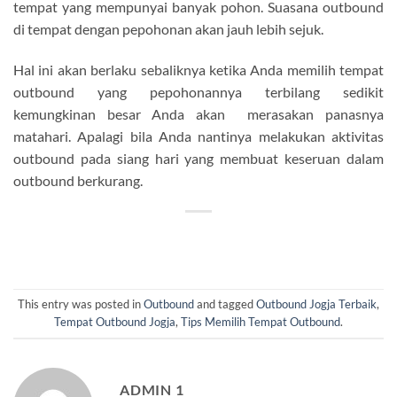
tempat yang mempunyai banyak pohon. Suasana outbound
di tempat dengan pepohonan akan jauh lebih sejuk.
Hal ini akan berlaku sebaliknya ketika Anda memilih tempat
outbound yang pepohonannya terbilang sedikit
kemungkinan besar Anda akan merasakan panasnya
matahari. Apalagi bila Anda nantinya melakukan aktivitas
outbound pada siang hari yang membuat keseruan dalam
outbound berkurang.
This entry was posted in
Outbound
and tagged
Outbound Jogja Terbaik
,
Tempat Outbound Jogja
,
Tips Memilih Tempat Outbound
.
ADMIN 1