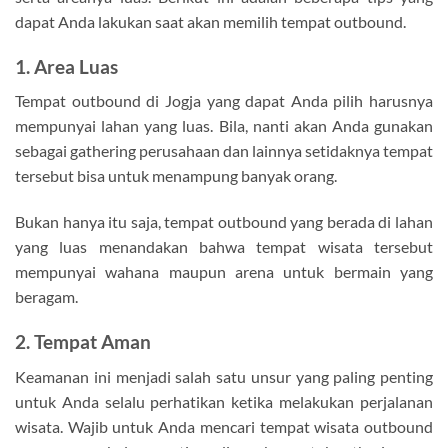
dapat Anda lakukan saat akan memilih tempat outbound.
1. Area Luas
Tempat outbound di Jogja yang dapat Anda pilih harusnya
mempunyai lahan yang luas. Bila, nanti akan Anda gunakan
sebagai gathering perusahaan dan lainnya setidaknya tempat
tersebut bisa untuk menampung banyak orang.
Bukan hanya itu saja, tempat outbound yang berada di lahan
yang luas menandakan bahwa tempat wisata tersebut
mempunyai wahana maupun arena untuk bermain yang
beragam.
2. Tempat Aman
Keamanan ini menjadi salah satu unsur yang paling penting
untuk Anda selalu perhatikan ketika melakukan perjalanan
wisata. Wajib untuk Anda mencari tempat wisata outbound