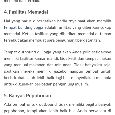
menarik dan terbaik.
4. Fasilitas Memadai
Hal yang harus diperhatikan berikutnya saat akan memilih
tempat building Jogja
adalah fasilitas yang diberikan cukup
memadai. Ketika fasilitas yang diberikan memadai di teman
tersebut akan membuat para pengunjung berdatangan.
Tempat outbound di Jogja yang akan Anda pilih setidaknya
memiliki fasilitas kamar mandi, kios kecil dan tempat makan
yang menjual makanan dan minuman. Tidak hanya itu saja,
pastikan mereka memiliki gazebo maupun tempat untuk
beristirahat. Jauh lebih baik lagi bila menyediakan mushola
untuk digunakan beribadah pengunjung muslim.
5. Banyak Pepohonan
Ada tempat untuk outbound tidak memiliki begitu banyak
pepohonan, tetapi akan lebih baik bila Anda berwisata di