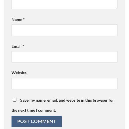
Name
*
Email
*
Website
Save my name, email, and website in this browser for
the next time I comment.