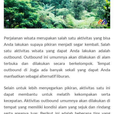
Perjalanan wisata merupakan salah satu aktivitas yang bisa
Anda lakukan supaya pikiran menjadi segar kembali. Salah
satu aktivitas wisata yang dapat Anda lakukan adalah
outbound. Outbound ini umumnya akan dilakukan di alam
terbuka dan dilakukan secara berkelompok. Tempat
outbound di Jogja ada banyak sekali yang dapat Anda
manfaatkan sebagai alternatif liburan.
Selain untuk lebih menyegarkan pikiran, aktivitas satu ini
dapat membantu untuk melatih kekompakan serta
kecepatan. Aktivitas outbound umumnya akan dilakukan di
tempat yang memiliki kondisi alam yang sejuk dan rindang
serta areanya luas. Berikut ini adalah beberapa tips yang