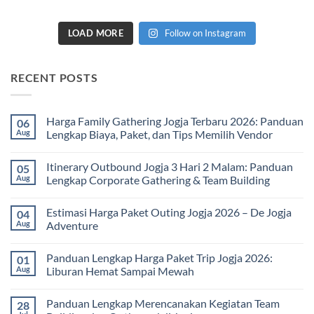
LOAD MORE
Follow on Instagram
RECENT POSTS
Harga Family Gathering Jogja Terbaru 2026: Panduan
06
Aug
Lengkap Biaya, Paket, dan Tips Memilih Vendor
No
Comments
Itinerary Outbound Jogja 3 Hari 2 Malam: Panduan
05
on
Harga
Aug
Lengkap Corporate Gathering & Team Building
Family
Gathering
No
Jogja
Comments
Estimasi Harga Paket Outing Jogja 2026 – De Jogja
04
Terbaru
on
2026:
Itinerary
Aug
Adventure
Panduan
Outbound
Lengkap
Jogja
No
Biaya,
3
Comments
Panduan Lengkap Harga Paket Trip Jogja 2026:
01
Paket,
Hari
on
dan
2
Estimasi
Aug
Liburan Hemat Sampai Mewah
Tips
Malam:
Harga
Memilih
Panduan
Paket
No
Vendor
Lengkap
Outing
Comments
Panduan Lengkap Merencanakan Kegiatan Team
28
Corporate
Jogja
on
Gathering
2026
Panduan