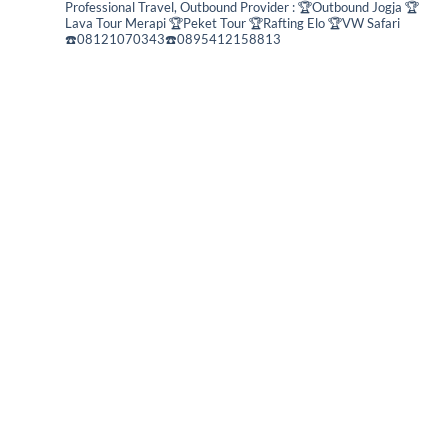
Professional Travel,
Outbound Provider :
🏆Outbound Jogja
🏆
Lava Tour Merapi
🏆Peket Tour
🏆Rafting Elo
🏆VW Safari
☎️08121070343☎️0895412158813