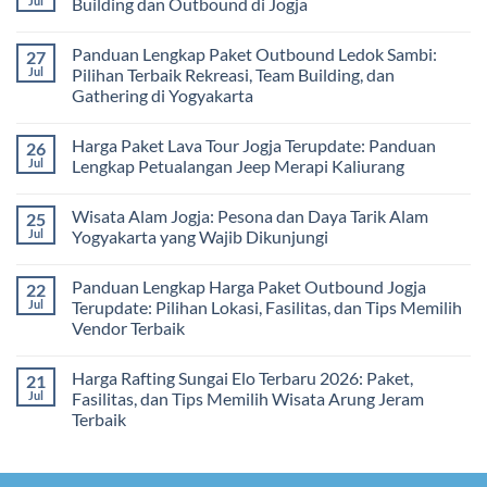
Jul
Building dan Outbound di Jogja
&
–
Lengkap
Team
De
Harga
No
Building
Jogja
Paket
Comments
Panduan Lengkap Paket Outbound Ledok Sambi:
27
Adventure
Trip
on
Jogja
Panduan
Jul
Pilihan Terbaik Rekreasi, Team Building, dan
2026:
Lengkap
Gathering di Yogyakarta
Liburan
Merencanakan
Hemat
Kegiatan
No
Sampai
Team
Comments
Mewah
Building
Harga Paket Lava Tour Jogja Terupdate: Panduan
26
on
dan
Panduan
Jul
Lengkap Petualangan Jeep Merapi Kaliurang
Outbound
Lengkap
di
Paket
No
Jogja
Outbound
Comments
Wisata Alam Jogja: Pesona dan Daya Tarik Alam
25
Ledok
on
Sambi:
Harga
Jul
Yogyakarta yang Wajib Dikunjungi
Pilihan
Paket
Terbaik
Lava
No
Rekreasi,
Tour
Comments
Panduan Lengkap Harga Paket Outbound Jogja
22
Team
Jogja
on
Building,
Terupdate:
Wisata
Jul
Terupdate: Pilihan Lokasi, Fasilitas, dan Tips Memilih
dan
Panduan
Alam
Vendor Terbaik
Gathering
Lengkap
Jogja:
di
Petualangan
Pesona
No
Yogyakarta
Jeep
dan
Comments
Merapi
Daya
Harga Rafting Sungai Elo Terbaru 2026: Paket,
21
on
Kaliurang
Tarik
Panduan
Jul
Fasilitas, dan Tips Memilih Wisata Arung Jeram
Alam
Lengkap
Yogyakarta
Terbaik
Harga
yang
Paket
Wajib
No
Outbound
Dikunjungi
Comments
Jogja
on
Terupdate:
Harga