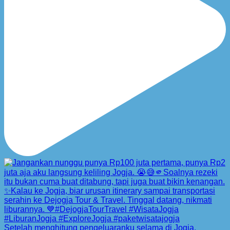
Setelah menghitung pengeluaranku selama di Jogja,