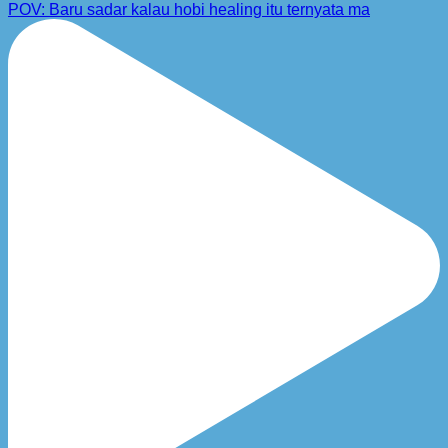
POV: Baru sadar kalau hobi healing itu ternyata ma