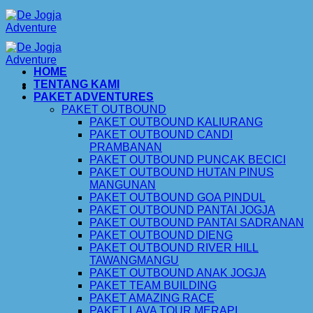
Skip
to
content
HOME
TENTANG KAMI
PAKET ADVENTURES
PAKET OUTBOUND
PAKET OUTBOUND KALIURANG
PAKET OUTBOUND CANDI
PRAMBANAN
PAKET OUTBOUND PUNCAK BECICI
PAKET OUTBOUND HUTAN PINUS
MANGUNAN
PAKET OUTBOUND GOA PINDUL
PAKET OUTBOUND PANTAI JOGJA
PAKET OUTBOUND PANTAI SADRANAN
PAKET OUTBOUND DIENG
PAKET OUTBOUND RIVER HILL
TAWANGMANGU
PAKET OUTBOUND ANAK JOGJA
PAKET TEAM BUILDING
PAKET AMAZING RACE
PAKET LAVA TOUR MERAPI