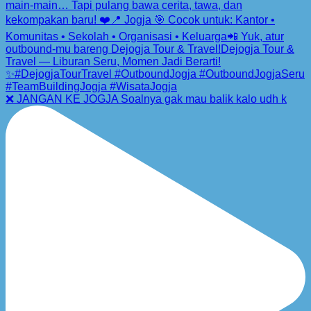
❌ JANGAN KE JOGJA Soalnya gak mau balik kalo udh k