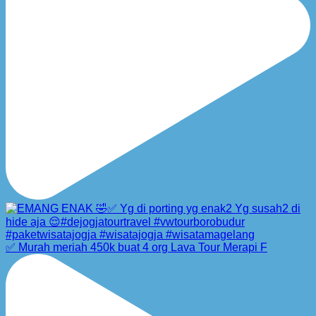
✅ Murah meriah 450k buat 4 org Lava Tour Merapi F