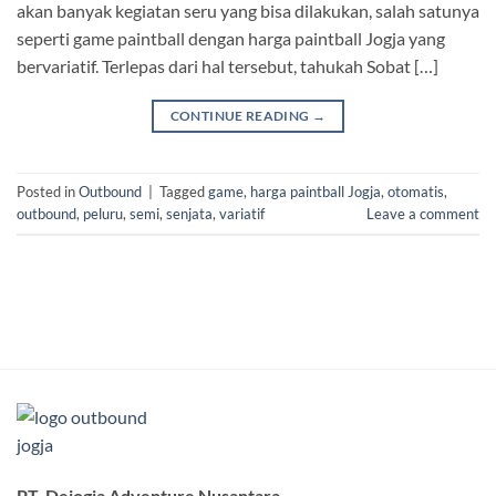
akan banyak kegiatan seru yang bisa dilakukan, salah satunya
seperti game paintball dengan harga paintball Jogja yang
bervariatif. Terlepas dari hal tersebut, tahukah Sobat […]
CONTINUE READING
→
Posted in
Outbound
|
Tagged
game
,
harga paintball Jogja
,
otomatis
,
outbound
,
peluru
,
semi
,
senjata
,
variatif
Leave a comment
PT. Dejogja Adventure Nusantara