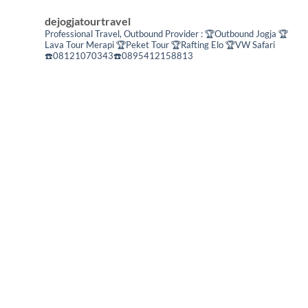
dejogjatourtravel
Professional Travel,
Outbound Provider :
🏆Outbound Jogja
🏆
Lava Tour Merapi
🏆Peket Tour
🏆Rafting Elo
🏆VW Safari
☎️08121070343☎️0895412158813