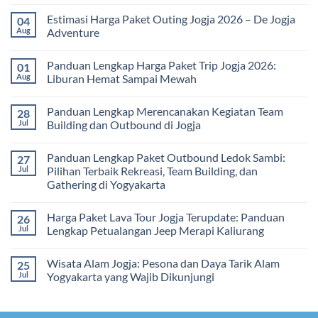
Solusi
Gathering
No
Edukatif
Jogja
Comments
Estimasi Harga Paket Outing Jogja 2026 – De Jogja
04
untuk
Terbaru
on
Pembelajaran
2026:
Itinerary
Aug
Adventure
di
Panduan
Outbound
Luar
Lengkap
Jogja
No
Kelas
Biaya,
3
Comments
Panduan Lengkap Harga Paket Trip Jogja 2026:
01
Paket,
Hari
on
dan
2
Estimasi
Aug
Liburan Hemat Sampai Mewah
Tips
Malam:
Harga
Memilih
Panduan
Paket
No
Vendor
Lengkap
Outing
Comments
Panduan Lengkap Merencanakan Kegiatan Team
28
Corporate
Jogja
on
Gathering
2026
Panduan
Jul
Building dan Outbound di Jogja
&
–
Lengkap
Team
De
Harga
No
Building
Jogja
Paket
Comments
Panduan Lengkap Paket Outbound Ledok Sambi:
27
Adventure
Trip
on
Jogja
Panduan
Jul
Pilihan Terbaik Rekreasi, Team Building, dan
2026:
Lengkap
Gathering di Yogyakarta
Liburan
Merencanakan
Hemat
Kegiatan
No
Sampai
Team
Comments
Mewah
Building
Harga Paket Lava Tour Jogja Terupdate: Panduan
26
on
dan
Panduan
Jul
Lengkap Petualangan Jeep Merapi Kaliurang
Outbound
Lengkap
di
Paket
No
Jogja
Outbound
Comments
Wisata Alam Jogja: Pesona dan Daya Tarik Alam
25
Ledok
on
Sambi:
Harga
Jul
Yogyakarta yang Wajib Dikunjungi
Pilihan
Paket
Terbaik
Lava
No
Rekreasi,
Tour
Comments
Team
Jogja
on