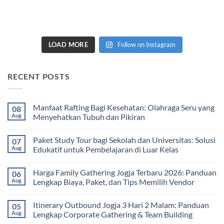
LOAD MORE
Follow on Instagram
RECENT POSTS
Manfaat Rafting Bagi Kesehatan: Olahraga Seru yang
08
Aug
Menyehatkan Tubuh dan Pikiran
No
Comments
Paket Study Tour bagi Sekolah dan Universitas: Solusi
07
on
Manfaat
Aug
Edukatif untuk Pembelajaran di Luar Kelas
Rafting
Bagi
No
Kesehatan:
Comments
Harga Family Gathering Jogja Terbaru 2026: Panduan
06
Olahraga
on
Seru
Paket
Aug
Lengkap Biaya, Paket, dan Tips Memilih Vendor
yang
Study
Menyehatkan
Tour
No
Tubuh
bagi
Comments
Itinerary Outbound Jogja 3 Hari 2 Malam: Panduan
05
dan
Sekolah
on
Pikiran
dan
Harga
Aug
Lengkap Corporate Gathering & Team Building
Universitas:
Family