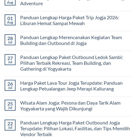
Pembelajaran
2026:
Itinerary
Aug
Adventure
di
Panduan
Outbound
Luar
Lengkap
Jogja
No
Kelas
Biaya,
3
Comments
Panduan Lengkap Harga Paket Trip Jogja 2026:
01
Paket,
Hari
on
dan
2
Estimasi
Aug
Liburan Hemat Sampai Mewah
Tips
Malam:
Harga
Memilih
Panduan
Paket
No
Vendor
Lengkap
Outing
Comments
Panduan Lengkap Merencanakan Kegiatan Team
28
Corporate
Jogja
on
Gathering
2026
Panduan
Jul
Building dan Outbound di Jogja
&
–
Lengkap
Team
De
Harga
No
Building
Jogja
Paket
Comments
Panduan Lengkap Paket Outbound Ledok Sambi:
27
Adventure
Trip
on
Jogja
Panduan
Jul
Pilihan Terbaik Rekreasi, Team Building, dan
2026:
Lengkap
Gathering di Yogyakarta
Liburan
Merencanakan
Hemat
Kegiatan
No
Sampai
Team
Comments
Mewah
Building
Harga Paket Lava Tour Jogja Terupdate: Panduan
26
on
dan
Panduan
Jul
Lengkap Petualangan Jeep Merapi Kaliurang
Outbound
Lengkap
di
Paket
No
Jogja
Outbound
Comments
Wisata Alam Jogja: Pesona dan Daya Tarik Alam
25
Ledok
on
Sambi:
Harga
Jul
Yogyakarta yang Wajib Dikunjungi
Pilihan
Paket
Terbaik
Lava
No
Rekreasi,
Tour
Comments
Panduan Lengkap Harga Paket Outbound Jogja
22
Team
Jogja
on
Building,
Terupdate:
Wisata
Jul
Terupdate: Pilihan Lokasi, Fasilitas, dan Tips Memilih
dan
Panduan
Alam
Vendor Terbaik
Gathering
Lengkap
Jogja: