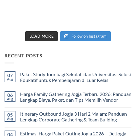
LOAD MORE
Follow on Instagram
RECENT POSTS
Paket Study Tour bagi Sekolah dan Universitas: Solusi
07
Aug
Edukatif untuk Pembelajaran di Luar Kelas
No
Comments
Harga Family Gathering Jogja Terbaru 2026: Panduan
06
on
Paket
Aug
Lengkap Biaya, Paket, dan Tips Memilih Vendor
Study
Tour
No
bagi
Comments
Itinerary Outbound Jogja 3 Hari 2 Malam: Panduan
05
Sekolah
on
dan
Harga
Aug
Lengkap Corporate Gathering & Team Building
Universitas:
Family
Solusi
Gathering
No
Edukatif
Jogja
Comments
Estimasi Harga Paket Outing Jogja 2026 – De Jogja
04
untuk
Terbaru
on