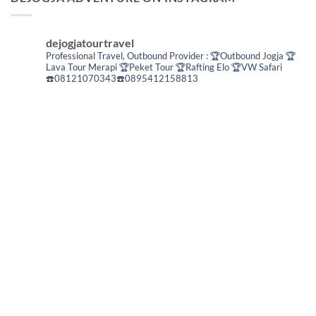
dejogjatourtravel
Professional Travel,
Outbound Provider :
🏆Outbound Jogja
🏆
Lava Tour Merapi
🏆Peket Tour
🏆Rafting Elo
🏆VW Safari
☎️08121070343☎️0895412158813