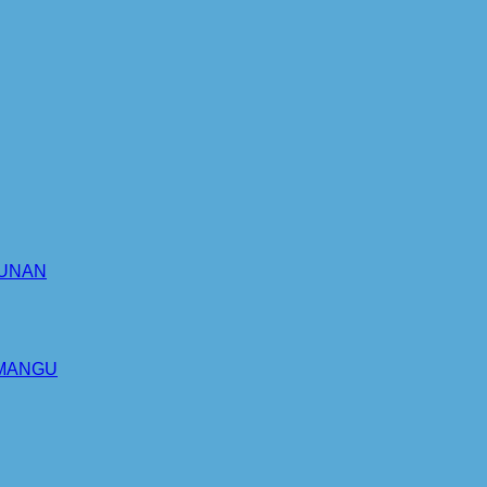
GUNAN
GMANGU