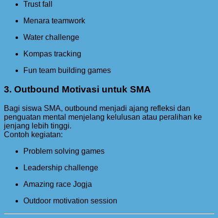
Trust fall
Menara teamwork
Water challenge
Kompas tracking
Fun team building games
3.
Outbound Motivasi untuk SMA
Bagi siswa SMA, outbound menjadi ajang refleksi dan
penguatan mental menjelang kelulusan atau peralihan ke
jenjang lebih tinggi.
Contoh kegiatan:
Problem solving games
Leadership challenge
Amazing race Jogja
Outdoor motivation session