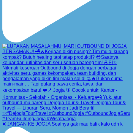
❌ JANGAN KE JOGJA Soalnya gak mau balik kalo udh k