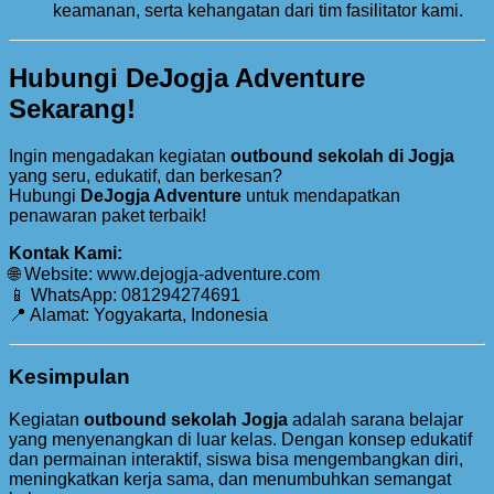
keamanan, serta kehangatan dari tim fasilitator kami.
Hubungi DeJogja Adventure
Sekarang!
Ingin mengadakan kegiatan
outbound sekolah di Jogja
yang seru, edukatif, dan berkesan?
Hubungi
DeJogja Adventure
untuk mendapatkan
penawaran paket terbaik!
Kontak Kami:
🌐 Website:
www.dejogja-adventure.com
📱 WhatsApp: 081294274691
📍 Alamat: Yogyakarta, Indonesia
Kesimpulan
Kegiatan
outbound sekolah Jogja
adalah sarana belajar
yang menyenangkan di luar kelas. Dengan konsep edukatif
dan permainan interaktif, siswa bisa mengembangkan diri,
meningkatkan kerja sama, dan menumbuhkan semangat