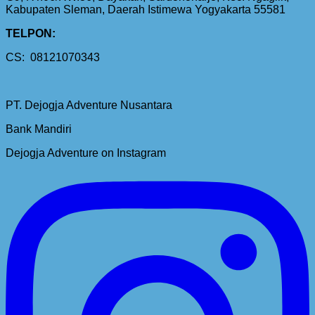
Kabupaten Sleman, Daerah Istimewa Yogyakarta 55581
TELPON:
CS: 08121070343
PT. Dejogja Adventure Nusantara
Bank Mandiri
Dejogja Adventure on Instagram