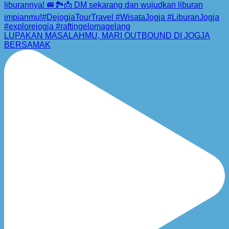
LUPAKAN MASALAHMU, MARI OUTBOUND DI JOGJA
BERSAMAK