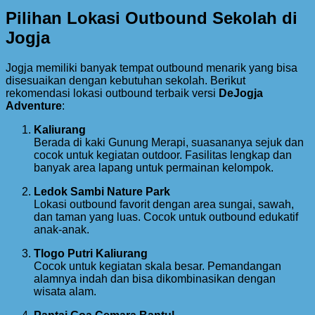
Pilihan Lokasi Outbound Sekolah di
Jogja
Jogja memiliki banyak tempat outbound menarik yang bisa
disesuaikan dengan kebutuhan sekolah. Berikut
rekomendasi lokasi outbound terbaik versi
DeJogja
Adventure
:
Kaliurang
Berada di kaki Gunung Merapi, suasananya sejuk dan
cocok untuk kegiatan outdoor. Fasilitas lengkap dan
banyak area lapang untuk permainan kelompok.
Ledok Sambi Nature Park
Lokasi outbound favorit dengan area sungai, sawah,
dan taman yang luas. Cocok untuk outbound edukatif
anak-anak.
Tlogo Putri Kaliurang
Cocok untuk kegiatan skala besar. Pemandangan
alamnya indah dan bisa dikombinasikan dengan
wisata alam.