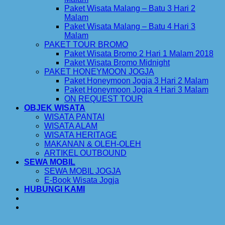
Paket Wisata Malang – Batu 3 Hari 2
Malam
Paket Wisata Malang – Batu 4 Hari 3
Malam
PAKET TOUR BROMO
Paket Wisata Bromo 2 Hari 1 Malam 2018
Paket Wisata Bromo Midnight
PAKET HONEYMOON JOGJA
Paket Honeymoon Jogja 3 Hari 2 Malam
Paket Honeymoon Jogja 4 Hari 3 Malam
ON REQUEST TOUR
OBJEK WISATA
WISATA PANTAI
WISATA ALAM
WISATA HERITAGE
MAKANAN & OLEH-OLEH
ARTIKEL OUTBOUND
SEWA MOBIL
SEWA MOBIL JOGJA
E-Book Wisata Jogja
HUBUNGI KAMI